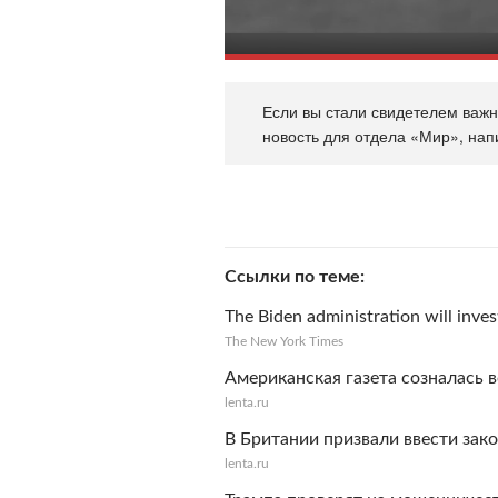
Если вы стали свидетелем важно
новость для отдела «Мир», нап
Ссылки по теме
The Biden administration will inves
The New York Times
Американская газета созналась 
lenta.ru
В Британии призвали ввести зак
lenta.ru