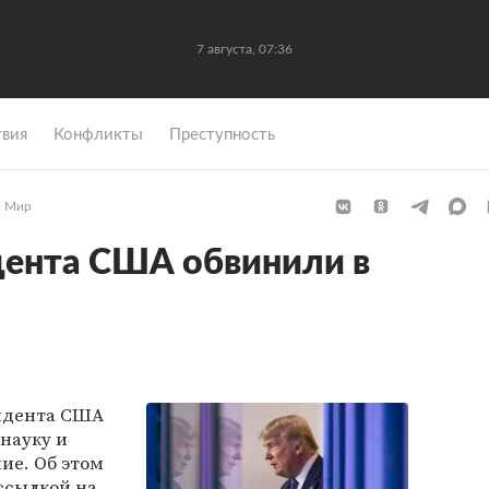
7 августа, 07:37
вия
Конфликты
Преступность
Мир
дента США обвинили в
зидента США
 науку и
ие. Об этом
ссылкой на