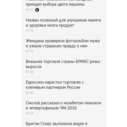
принцип выбора цвета машины
07:31
Назван полезный для улучшения памяти
и здоровья мозга продукт
07:31
Женщина проверила фотоальбом мужа
и узнала страшную правду о нем
07:31
Внешняя торговля страны БРИКС резко
выросла
07:30
Евросоюз нарастил торговлю с
ключевым партнером России
07:30
Смолов рассказал о незабитом пенальти
в четвертьфинале ЧМ-2018
07:15
Бритни Спирс выложила видео в