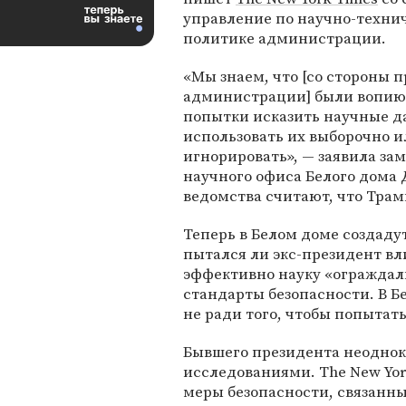
управление по научно-техни
политике администрации.
«Мы знаем, что [со стороны 
администрации] были вопи
попытки исказить научные д
использовать их выборочно и
игнорировать», — заявила за
научного офиса Белого дома
ведомства считают, что Трамп
Теперь в Белом доме создадут
пытался ли экс-президент вли
эффективно науку «ограждали
стандарты безопасности. В Б
не ради того, чтобы попытат
Бывшего президента неодно
исследованиями. The New Yor
меры безопасности, связанны