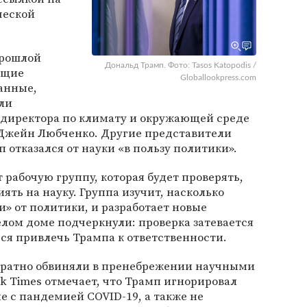
ческой
прошлой
Дональд Трамп. Фото: Tasos Katopodis /
ющие
Globallookpress.com
анные,
ли
мдиректора по климату и окружающей среде
 Джейн Любченко. Другие представители
 отказался от науки «в пользу политики».
 рабочую группу, которая будет проверять,
ять на науку. Группа изучит, насколько
» от политики, и разработает новые
елом доме подчеркнули: проверка затевается
ься привлечь Трампа к ответственности.
кратно обвиняли в пренебрежении научными
k Times отмечает, что Трамп игнорировал
е с пандемией COVID-19, а также не