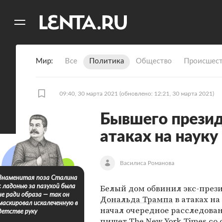
11
A
Мир
Все
Политика
Общество
Происшест
09:40, 30 марта 2021
(обновлено: 12:21, 30 марта 2021)
Бывшего прези
атаках на науку
Василиса Романова
Знаменитая поза Сталина
Белый дом обвинил экс-пре
с ладонью за пазухой была
не ради образа — так он
Дональда Трампа
в атаках на
маскировал искалеченную в
начал очередное расследован
детстве руку
пишет
The New York Times
со 