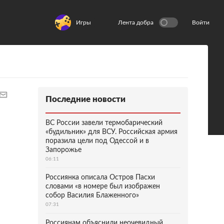
Игры
Лента добра
Войти
Последние новости
ВС России завели термобарический
«будильник» для ВСУ. Российская армия
поразила цели под Одессой и в
Запорожье
06:11
Россиянка описала Остров Пасхи
словами «в номере был изображен
собор Василия Блаженного»
07:31
Россиянам объяснили неочевидный