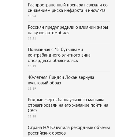
Распространенный препарат связали со
снижением риска инфаркта и инсульта
13:24
Россиян предупредили о влиянии жары
на кузов автомобиля
13:21
Пойманная с 15 бутылками
контрабандного элитного вина
стюардесса объяснилась
13:19
40-летняя Линдси Лохан вернула
культовый образ
13:19
Родные жертв барнаульского маньяка
отреагировали на его желание пойти на
СВО
13:18
Страна НАТО купила рекордные объемы
российских орехов