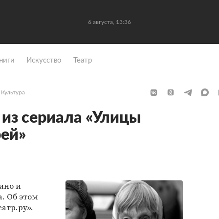
6 августа, 13:36
ниги
Искусство
Театр
Культура
 из сериала «Улицы
рей»
ино и
. Об этом
атр.ру».