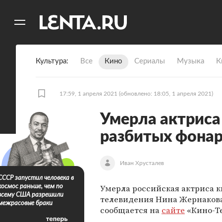
11
A
Культура
Все
Кино
Сериалы
Музыка
К
17:59, 1 апреля 2021
(обновлено: 18:05, 1 апреля 2021)
Умерла актриса
разбитых фона
Иван Хрусталев
СССР запустил человека в
Умерла российская актриса к
космос раньше, чем по
всему США разрешили
телевидения Нина Жернакова
межрасовые браки
сообщается на
сайте
«Кино-Те