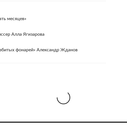
ать месяцев»
иссер Алла Ягизарова
разбитых фонарей» Александр Жданов