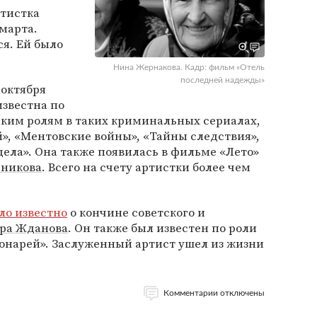
ртистка
 марта.
я. Ей было
Нина Жернакова. Кадр: фильм «Отель
последней надежды»
 октября
известна по
им ролям в таких криминальных сериалах,
», «Ментовские войны», «Тайны следствия»,
дела». Она также появилась в фильме «Лето»
нникова
. Всего на счету артистки более чем
ло известно
о кончине советского и
ра Жданова
. Он также был известен по роли
онарей». Заслуженный артист ушел из жизни
Комментарии отключены