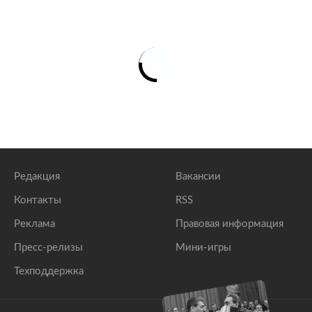
Редакция
Вакансии
Контакты
RSS
Реклама
Правовая информация
Пресс-релизы
Мини-игры
Техподдержка