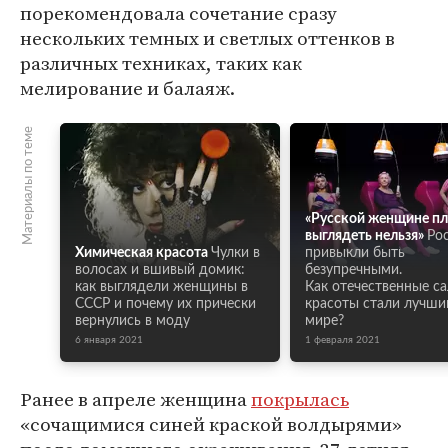
порекомендовала сочетание сразу
нескольких темных и светлых оттенков в
различных техниках, таких как
мелирование и балаяж.
Материалы по теме
«Русской женщине п
выглядеть нельзя»
Ро
Химическая красота
Чулки в
привыкли быть
волосах и вшивый домик:
безупречными.
как выглядели женщины в
Как отечественные с
СССР и почему их прически
красоты стали лучши
вернулись в моду
мире?
6 января 2021
1 февраля 2021
Ранее в апреле женщина
покрылась
«сочащимися синей краской волдырями»