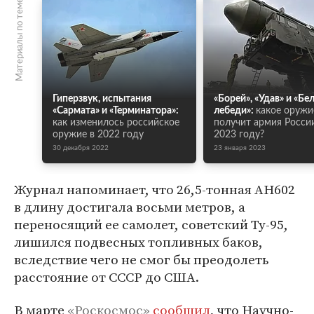
Материалы по теме
Гиперзвук, испытания
«Борей», «Удав» и «Бе
«Сармата» и «Терминатора»:
лебеди»:
какое оружи
как изменилось российское
получит армия Росси
оружие в 2022 году
2023 году?
30 декабря 2022
23 января 2023
Журнал напоминает, что 26,5-тонная АН602
в длину достигала восьми метров, а
переносящий ее самолет, советский Ту-95,
лишился подвесных топливных баков,
вследствие чего не смог бы преодолеть
расстояние от СССР до США.
В марте
«Роскосмос»
сообщил
, что Научно-