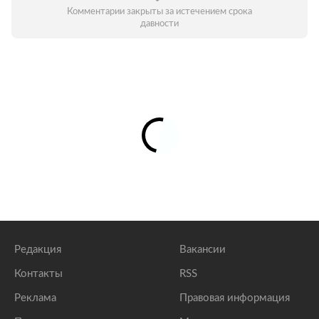
Комментарии закрыты за истечением срока
давности
Редакция
Вакансии
Контакты
RSS
Реклама
Правовая информация