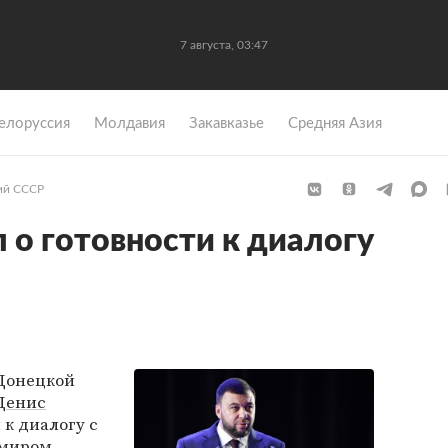
7 августа, 03:47
елоруссия
Молдавия
Закавказье
Средняя Азия
ий СССР
 о готовности к диалогу
Донецкой
Денис
 к диалогу с
миром