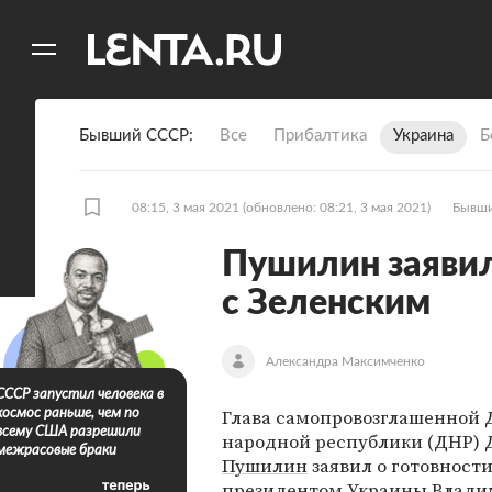
11
A
Бывший СССР
Все
Прибалтика
Украина
Б
08:15, 3 мая 2021
(обновлено: 08:21, 3 мая 2021)
Бывш
Пушилин заявил
с Зеленским
Александра Максимченко
СССР запустил человека в
Глава самопровозглашенной 
космос раньше, чем по
всему США разрешили
народной республики (ДНР)
межрасовые браки
Пушилин
заявил о готовности
президентом Украины
Влади