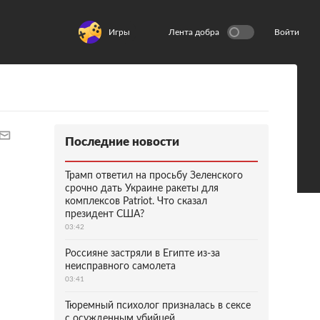
Игры
Лента добра
Войти
Последние новости
Трамп ответил на просьбу Зеленского
срочно дать Украине ракеты для
комплексов Patriot. Что сказал
президент США?
03:42
Россияне застряли в Египте из-за
неисправного самолета
03:41
Тюремный психолог призналась в сексе
с осужденным убийцей