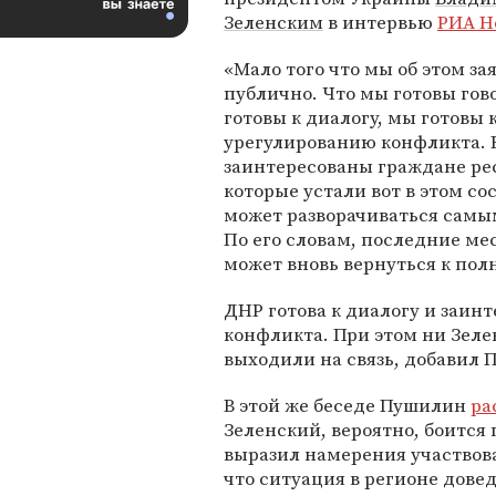
Зеленским
в интервью
РИА Н
«Мало того что мы об этом за
публично. Что мы готовы гов
готовы к диалогу, мы готовы
урегулированию конфликта. 
заинтересованы граждане ре
которые устали вот в этом с
может разворачиваться самым
По его словам, последние ме
может вновь вернуться к по
ДНР готова к диалогу и заин
конфликта. При этом ни Зеле
выходили на связь, добавил 
В этой же беседе Пушилин
ра
Зеленский, вероятно, боится 
выразил намерения участвова
что ситуация в регионе довед