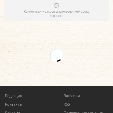
Комментарии закрыты за истечением срока
давности
Редакция
Вакансии
Контакты
RSS