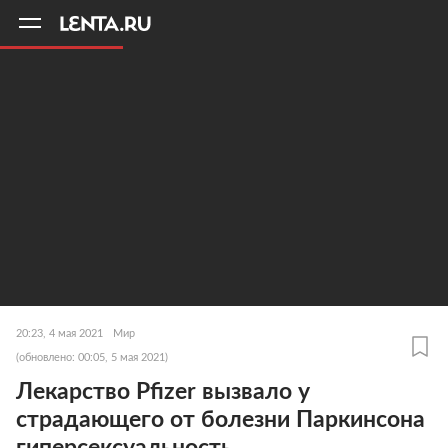
11
A
20:23, 4 мая 2021
Мир
(обновлено: 00:05, 5 мая 2021)
Лекарство Pfizer вызвало у
страдающего от болезни Паркинсона
гиперсексуальность