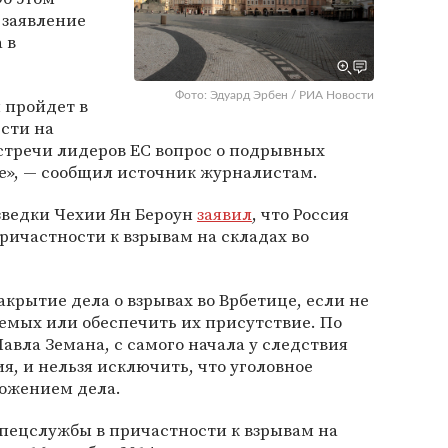
 заявление
 в
Фото: Эдуард Эрбен / РИА Новости
н пройдет в
сти на
тречи лидеров ЕС вопрос о подрывных
е», — сообщил источник журналистам.
азведки Чехии Ян Бероун
заявил
, что Россия
причастности к взрывам на складах во
акрытие дела о взрывах во Врбетице, если не
емых или обеспечить их присутствие. По
авла Земана, с самого начала у следствия
я, и нельзя исключить, что уголовное
ложением дела.
спецслужбы в причастности к взрывам на