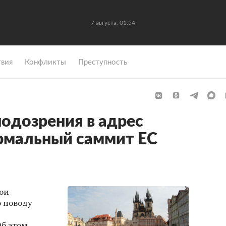
7 августа, 01:54
вия
Конфликты
Преступность
подозрения в адрес
рмальный саммит ЕС
ои
о поводу
Об этом