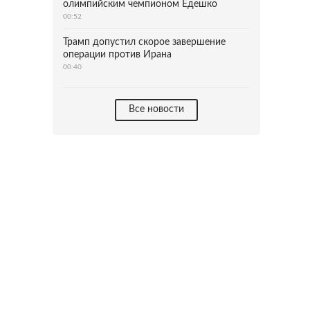
олимпийским чемпионом Едешко
00:52
Трамп допустил скорое завершение
операции против Ирана
00:40
Все новости