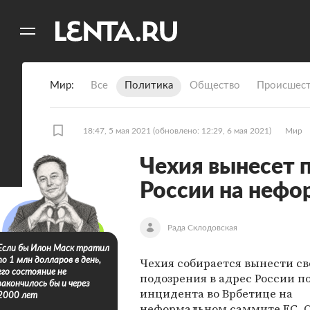
11
A
Мир
Все
Политика
Общество
Происшест
18:47, 5 мая 2021
(обновлено: 12:29, 6 мая 2021)
Мир
Чехия вынесет 
России на нефо
Рада Склодовская
Если бы Илон Маск тратил
Чехия собирается вынести св
по 1 млн долларов в день,
его состояние не
подозрения в адрес России п
закончилось бы и через
инцидента во Врбетице на
2000 лет
неформальном саммите
ЕС
. 