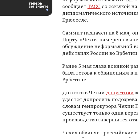
сообщает
ТАСС
со ссылкой на
дипломатического источника
Брюсселе.
Саммит назначен на 8 мая, о
Порту
. «Чехия намерена выне
обсуждение неформальной вс
действиях России во Врбетиц
Ранее 5 мая глава военной р
была готова к обвинениям в 
Врбетице.
До этого в Чехии
допустили
з
удастся допросить подозрева
словам генпрокурора Чехии П
существует только одна верси
производство завершится от
Чехия обвиняет российские 