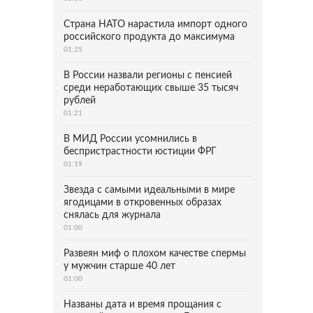
Страна НАТО нарастила импорт одного
российского продукта до максимума
01:25
В России назвали регионы с пенсией
среди неработающих свыше 35 тысяч
рублей
01:21
В МИД России усомнились в
беспристрастности юстиции ФРГ
01:19
Звезда с самыми идеальными в мире
ягодицами в откровенных образах
снялась для журнала
01:00
Развеян миф о плохом качестве спермы
у мужчин старше 40 лет
01:00
Названы дата и время прощания с