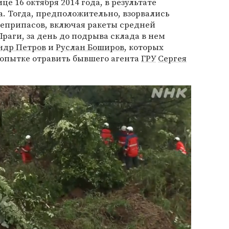
це 16 октября 2014 года, в результате
а. Тогда, предположительно, взорвались
оеприпасов, включая ракеты средней
раги, за день до подрыва склада в нем
ндр Петров
и
Руслан Боширов
, которых
попытке отравить бывшего агента
ГРУ
Сергея