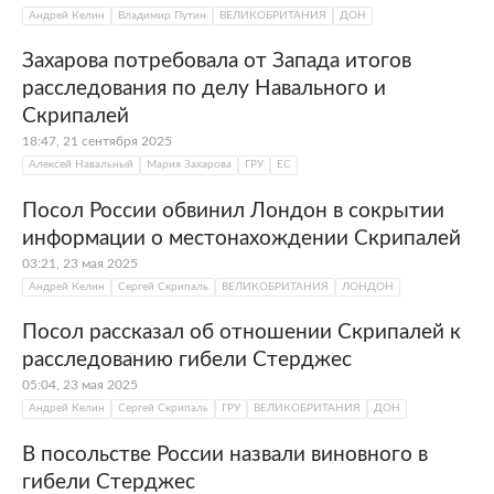
Андрей Келин
Владимир Путин
ВЕЛИКОБРИТАНИЯ
ДОН
Захарова потребовала от Запада итогов
расследования по делу Навального и
Скрипалей
18:47, 21 сентября 2025
Алексей Навальный
Мария Захарова
ГРУ
ЕС
Посол России обвинил Лондон в сокрытии
информации о местонахождении Скрипалей
03:21, 23 мая 2025
Андрей Келин
Сергей Скрипаль
ВЕЛИКОБРИТАНИЯ
ЛОНДОН
Посол рассказал об отношении Скрипалей к
расследованию гибели Стерджес
05:04, 23 мая 2025
Андрей Келин
Сергей Скрипаль
ГРУ
ВЕЛИКОБРИТАНИЯ
ДОН
В посольстве России назвали виновного в
гибели Стерджес