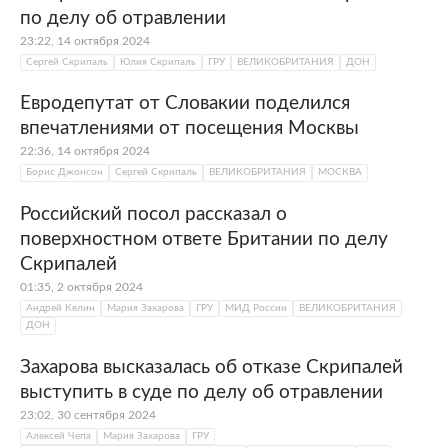
по делу об отравлении
23:22, 14 октября 2024
Сергей Скрипаль
Юлия Скрипаль
ГРУ
ВЕЛИКОБРИТАНИЯ
ДОН
Евродепутат от Словакии поделился
впечатлениями от посещения Москвы
22:36, 14 октября 2024
Борис Джонсон
Сергей Скрипаль
ВЕЛИКОБРИТАНИЯ
МОСКВА
Российский посол рассказал о
поверхностном ответе Британии по делу
Скрипалей
01:35, 2 октября 2024
Андрей Келин
Мария Захарова
ГРУ
МИД России
ВЕЛИКОБРИТАНИЯ
ДОН
Захарова высказалась об отказе Скрипалей
выступить в суде по делу об отравлении
23:02, 30 сентября 2024
Алексей Чепа
Мария Захарова
ГРУ