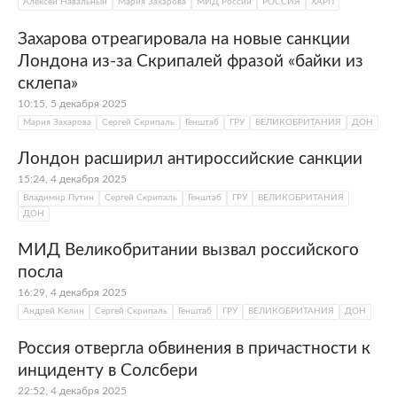
Алексей Навальный
Мария Захарова
МИД России
РОССИЯ
ХАРП
Захарова отреагировала на новые санкции
Лондона из-за Скрипалей фразой «байки из
склепа»
10:15, 5 декабря 2025
Мария Захарова
Сергей Скрипаль
Генштаб
ГРУ
ВЕЛИКОБРИТАНИЯ
ДОН
Лондон расширил антироссийские санкции
15:24, 4 декабря 2025
Владимир Путин
Сергей Скрипаль
Генштаб
ГРУ
ВЕЛИКОБРИТАНИЯ
ДОН
МИД Великобритании вызвал российского
посла
16:29, 4 декабря 2025
Андрей Келин
Сергей Скрипаль
Генштаб
ГРУ
ВЕЛИКОБРИТАНИЯ
ДОН
Россия отвергла обвинения в причастности к
инциденту в Солсбери
22:52, 4 декабря 2025