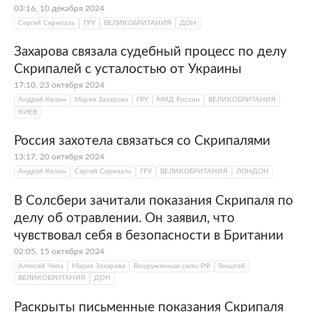
03:16, 10 декабря 2024
Сергей Скрипаль
ГРУ
ВЕЛИКОБРИТАНИЯ
ДОН
Захарова связала судебный процесс по делу
Скрипалей с усталостью от Украины
17:10, 23 октября 2024
Андрей Келин
Мария Захарова
ГРУ
МИД России
ВЕЛИКОБРИТАНИЯ
КИЕВ
Россия захотела связаться со Скрипалями
13:17, 20 октября 2024
Андрей Келин
Сергей Скрипаль
ГРУ
ВЕЛИКОБРИТАНИЯ
ЛОНДОН
В Солсбери зачитали показания Скрипаля по
делу об отравлении. Он заявил, что
чувствовал себя в безопасности в Британии
02:05, 15 октября 2024
Алексей Чепа
Мария Захарова
Вооруженные силы РФ
Генштаб
ВЕЛИКОБРИТАНИЯ
ДОН
Раскрыты письменные показания Скрипаля