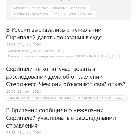
Александр Александров
Александр Запорожский
Аэропорт Шереметьево
ГРУ
АБУ-ДАБИ
АВСТРИЯ
В России высказались о нежелании
Скрипалей давать показания в суде
14:03, 22 июня 2024
Алексей Чепа
Денис Сергеев
ГРУ
Комитет госдумы по международным делам
ВЕЛИКОБРИТАНИЯ
ДОН
Скрипали не хотят участвовать в
расследовании дела об отравлении
Стерджесс. Чем они объясняют свой отказ?
10:38, 22 июня 2024
Андрей Келин
Мария Захарова
Генштаб
ГРУ
ВЕЛИКОБРИТАНИЯ
ДОН
В Британии сообщили о нежелании
Скрипалей участвовать в расследовании
отравления
23:13, 21 июня 2024