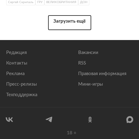
Сергей Скрипаль
ГРУ
ВЕЛИКОБРИТАНИЯ
ДОН
Загрузить ещё
Редакция
Вакансии
Контакты
RSS
Реклама
Правовая информация
Пресс-релизы
Мини-игры
Техподдержка
18
+