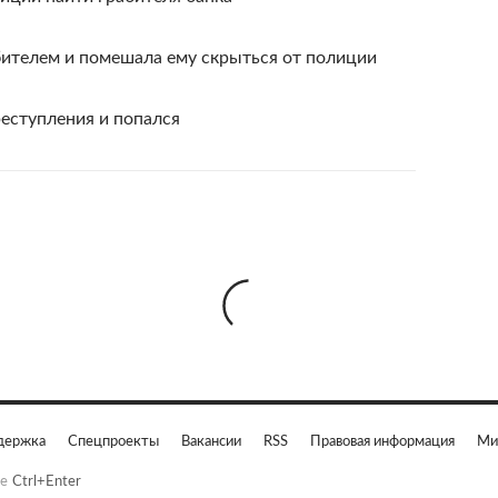
бителем и помешала ему скрыться от полиции
реступления и попался
держка
Спецпроекты
Вакансии
RSS
Правовая информация
Ми
е
Ctrl+Enter