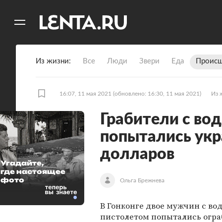
11
A
Из жизни
Все
Люди
Звери
Еда
Происш
16:07, 11 мая 2021
(обновлено: 16:30, 11 мая 2021)
Из 
Грабители с во
попытались укр
долларов
Угадайте,
где настоящее
фото
Ольга Брежнева
В Гонконге двое мужчин с в
пистолетом попытались огра