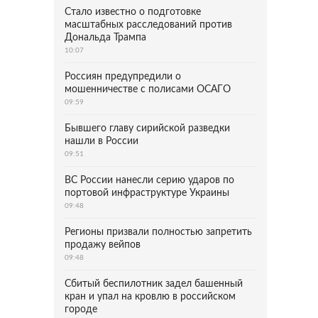
Стало известно о подготовке
масштабных расследований против
Дональда Трампа
10:07
Россиян предупредили о
мошенничестве с полисами ОСАГО
09:59
Бывшего главу сирийской разведки
нашли в России
09:51
ВС России нанесли серию ударов по
портовой инфраструктуре Украины
09:48
Регионы призвали полностью запретить
продажу вейпов
09:48
Сбитый беспилотник задел башенный
кран и упал на кровлю в российском
городе