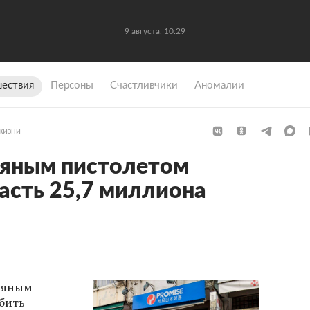
9 августа, 10:29
ествия
Персоны
Счастливчики
Аномалии
жизни
дяным пистолетом
асть 25,7 миллиона
одяным
бить