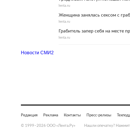
lenta.ru
Женщина занялась сексом с гра
lenta.ru
Грабитель запер себя на месте п
lenta.ru
Новости СМИ2
Редакция
Реклама
Контакты
Пресс-релизы
Техпод
© 1999–2026 ООО «Лента.Ру»
Нашли опечатку? Нажмит