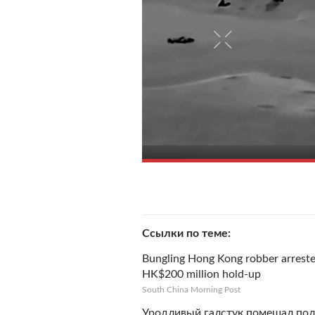
Ссылки по теме
Bungling Hong Kong robber arrested
HK$200 million hold-up
South China Morning Post
Уродливый галстук помешал пол