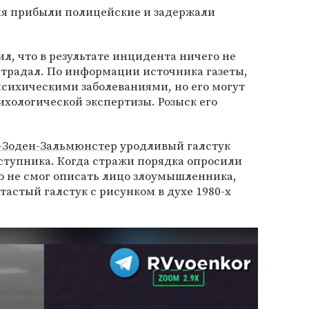
ия прибыли полицейские и задержали
л, что в результате инцидента ничего не
страдал. По информации источника газеты,
сихическими заболеваниями, но его могут
ихологической экспертизы. Розыск его
д-Зоден-Зальмюнстер
уродливый галстук
тупника. Когда стражи порядка опросили
о не смог описать лицо злоумышленника,
етастый галстук с рисунком в духе 1980-х