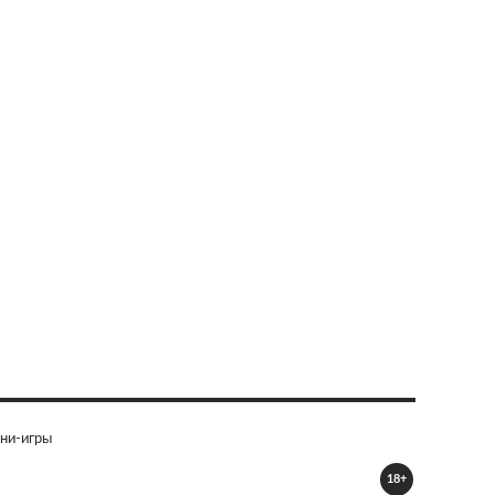
ни-игры
18+