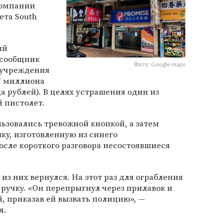
компании
ета South
ий
 сообщник
Фото: Google maps
 учреждения
7 миллиона
а рублей). В целях устрашения один из
 пистолет.
ьзовались тревожной кнопкой, а затем
ку, изготовленную из синего
осле короткого разговора несостоявшиеся
из них вернулся. На этот раз для ограбления
 ручку. «Он перепрыгнул через прилавок и
, приказав ей вызвать полицию», —
я.