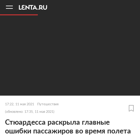
11
A
17:22, 11 мая 2021
Путешествия
(обновлено: 17:35, 11 мая 2021)
Стюардесса раскрыла главные
ошибки пассажиров во время полета