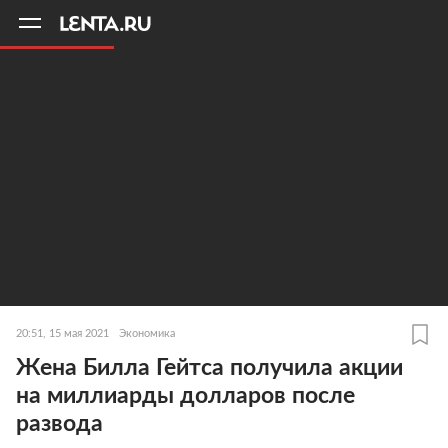
11
A
20:51, 15 мая 2021
Экономика
Жена Билла Гейтса получила акции
на миллиарды долларов после
развода