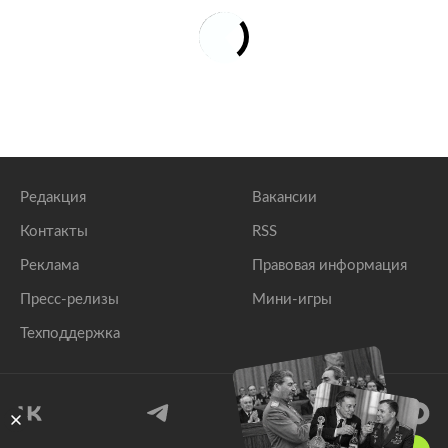
Редакция
Вакансии
Контакты
RSS
Реклама
Правовая информация
Пресс-релизы
Мини-игры
Техподдержка