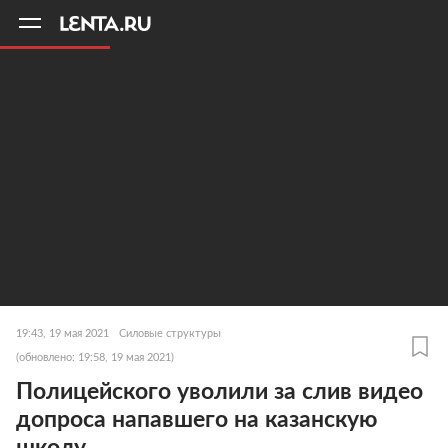
11
A
19:43, 19 мая 2021
Силовые структуры
(обновлено: 19:58, 19 мая 2021)
Полицейского уволили за слив видео
допроса напавшего на казанскую
школу