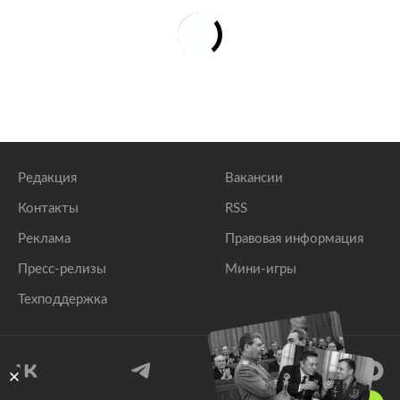
Редакция
Вакансии
Контакты
RSS
Реклама
Правовая информация
Пресс-релизы
Мини-игры
Техподдержка