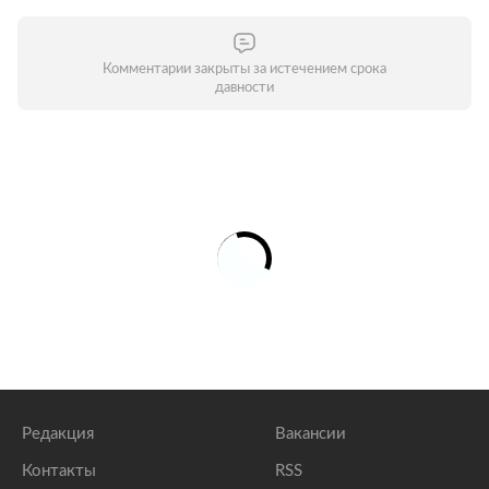
Комментарии закрыты за истечением срока
давности
Редакция
Вакансии
Контакты
RSS