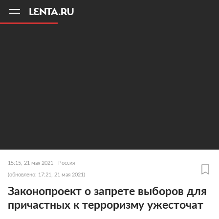
11
A
15:15, 21 мая 2021
Россия
(обновлено: 17:21, 21 мая 2021)
Законопроект о запрете выборов для
причастных к терроризму ужесточат