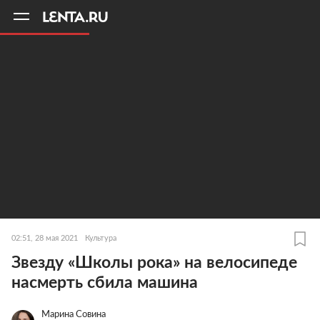
11
A
02:51, 28 мая 2021
Культура
Звезду «Школы рока» на велосипеде
насмерть сбила машина
Марина Совина