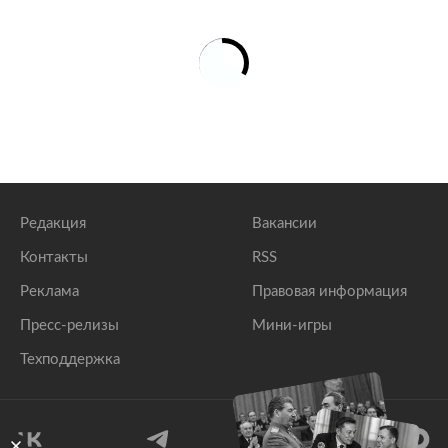
Редакция
Вакансии
Контакты
RSS
Реклама
Правовая информация
Пресс-релизы
Мини-игры
Техподдержка