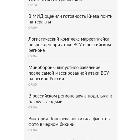
09:10
В МИД оценили готовность Киева пойти
на теракты
09:09
Логистический комплекс маркетплейса
поврежден при атаке ВСУ в российском
регионе
09:06
Минобороны выпустило заявление
после самой массированной атаки ВСУ
на регион России
09:05
В российском регионе акула подплыла к
пляжу с людьми
09:04
Виктория Лопырева восхитила фанатов
фото в черном бикини
09:04