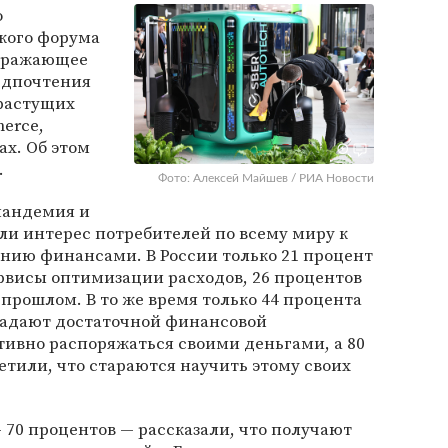
о
кого форума
отражающее
едпочтения
 растущих
erce,
ах. Об этом
.
Фото: Алексей Майшев / РИА Новости
пандемия и
ли интерес потребителей по всему миру к
нию финансами. В России только 21 процент
рвисы оптимизации расходов, 26 процентов
 прошлом. В то же время только 44 процента
ладают достаточной финансовой
тивно распоряжаться своими деньгами, а 80
тили, что стараются научить этому своих
70 процентов — рассказали, что получают