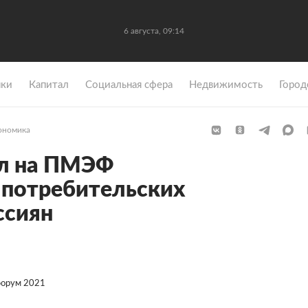
6 августа, 09:14
ки
Капитал
Социальная сфера
Недвижимость
Город
ономика
ил на ПМЭФ
 потребительских
ссиян
форум 2021