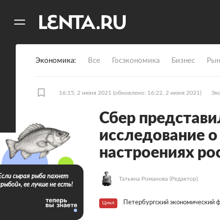
11
A
Экономика
Все
Госэкономика
Бизнес
Рын
16:15, 2 июня 2021
(обновлено: 16:22, 2 июня 2021)
Эк
Сбер представ
исследование о
настроениях ро
Если сырая рыба пахнет
Татьяна Романова
(Редактор)
«рыбой», ее лучше не есть!
Петербургский экономический 
Цикл