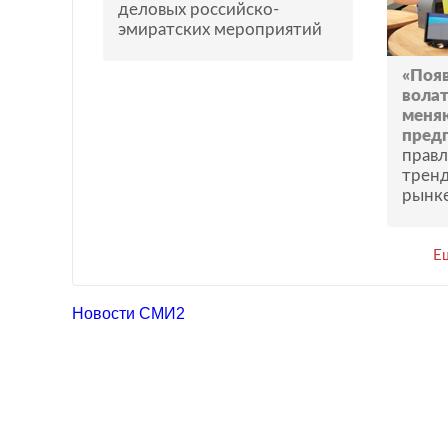
деловых российско-
эмиратских мероприятий
«Поя
вола
меня
пред
правл
тренд
рынк
Е
Новости СМИ2