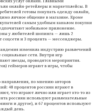
овских услуг онлайн. Главными
али онлайн-ретейлеры и маркетплейсы. В
требителей готовы покупать одежду онлайн,
димо личное общение в магазине. Кроме
покупателей самым удобным каналом покупки
предпочитают мобильное приложение.
рны у любителей шопинга — лишь 2
т соцсети и 3 процента — мессенджеры.
 пандемия изменила индустрию развлечений
 социальные сети. Внутри игр
пают звезды, проводятся мероприятия.
ов) геймеров играют в игры, чтобы
о направления, по мнению авторов
кий: 48 процентов россиян играют в
яют, что играют лично или играет кто-то из
ента россиян используют развлекательные
минги и другое), и 67 процентов используют
аждый день.