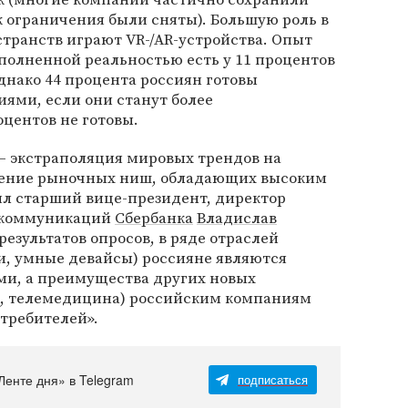
ак ограничения были сняты). Большую роль в
транств играют VR-/AR-устройства. Опыт
полненной реальностью есть у 11 процентов
днако 44 процента россиян готовы
иями, если они станут более
центов не готовы.
— экстраполяция мировых трендов на
ление рыночных ниш, обладающих высоким
ил старший вице-президент, директор
 коммуникаций
Сбербанка
Владислав
результатов опросов, в ряде отраслей
и, умные девайсы) россияне являются
и, а преимущества других новых
R, телемедицина) российским компаниям
требителей».
Ленте дня» в Telegram
подписаться