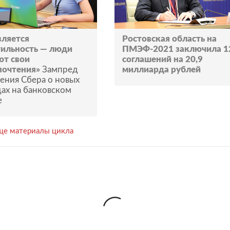
вляется
Ростовская область на
тильность — люди
ПМЭФ-2021 заключила 1
ют свои
соглашений на 20,9
почтения»
Зампред
миллиарда рублей
ения Сбера о новых
ах на банковском
е
ще материалы цикла