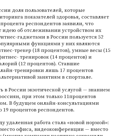
ссии доля пользователей, которые
торинга показателей здоровья, составляет
3 процента респондентов заявили, что
 идею об отслеживании устройством их
итнес-гаджетами в России пользуется 52
опулярными функциями у них являются
тнес-трекер (18 процентов), умные весы (15
итнес- тренировок (14 процентов) и
лорий (12 процентов). Ставшие
лайн-тренировки лишь 17 процентов
льтернативой занятиям в спортзале.
 в России экзотической услугой — знанием
россиян, при этом только 11процентов
ом. В будущем онлайн-консультациями
о 19 процентов респондентов.
ду удаленная работа стала «новой нормой»:
вместо офиса, видеоконференции — вместо
к (многие компании частично сохранили