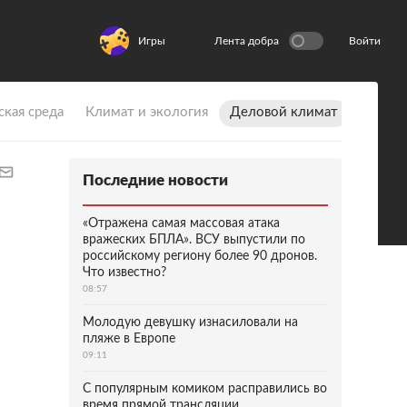
Игры
Лента добра
Войти
ская среда
Климат и экология
Деловой климат
Последние новости
«Отражена самая массовая атака
вражеских БПЛА». ВСУ выпустили по
российскому региону более 90 дронов.
Что известно?
08:57
Молодую девушку изнасиловали на
пляже в Европе
09:11
С популярным комиком расправились во
время прямой трансляции