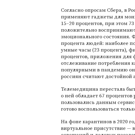
Согласно опросам Сбера, в Ро
применяют гаджеты для мони
15‒20 процентов, при этом 7
положительно воспринимают
эмоционального состояния. Ф
процента людей: наиболее п
умные часы (23 процента), фи
процентов, приложения для ф
отслеживание потребления ка
популярными в пандемию он
россиян считают достойной а
Телемедицина перестала быть
о ней обладает 67 процентов 
пользовались данным сервис
готово воспользоваться тольк
На фоне карантинов в 2020 го
виртуальное присутствие — 
совещаний и деловых поездо