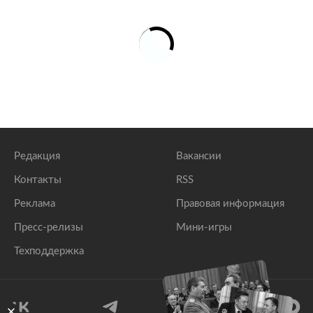
Редакция
Вакансии
Контакты
RSS
Реклама
Правовая информация
Пресс-релизы
Мини-игры
Техподдержка