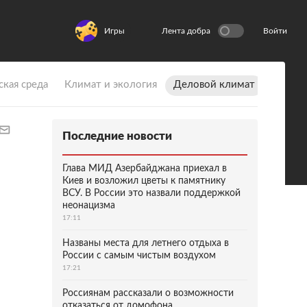
Игры
Лента добра
Войти
ская среда
Климат и экология
Деловой климат
Последние новости
Глава МИД Азербайджана приехал в
Киев и возложил цветы к памятнику
ВСУ. В России это назвали поддержкой
неонацизма
17:11
Названы места для летнего отдыха в
России с самым чистым воздухом
17:21
Россиянам рассказали о возможности
отказаться от домофона