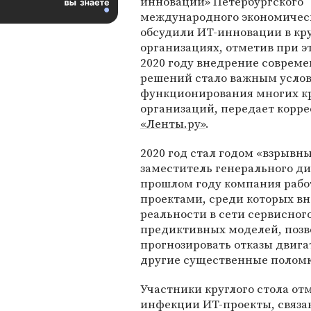
инноваций» Петербургского
международного экономичес
обсудили ИТ-инновации в кр
организациях, отметив при эт
2020 году внедрение соврем
решений стало важным усло
функционирования многих к
организаций, передает корр
«Ленты.ру»
.
2020 год стал годом «взрывн
заместитель генерального д
прошлом году компания раб
проектами, среди которых в
реальности в сети сервисног
предиктивных моделей, позв
прогнозировать отказы двига
другие существенные полом
Участники круглого стола от
инфекции ИТ-проекты, связа