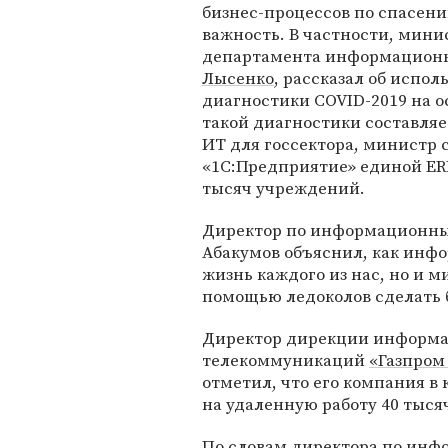
бизнес-процессов по спасен
важность. В частности, мин
департамента информацион
Лысенко
, рассказал об испо
диагностики COVID-2019 на ос
такой диагностики составляет
ИТ для госсектора, министр 
«1С:Предприятие» единой ER
тысяч учреждений.
Директор по информационн
Абакумов объяснил, как инф
жизнь каждого из нас, но и 
помощью ледоколов сделать 
Директор дирекции информа
телекоммуникаций
«Газпром
отметил, что его компания в
на удаленную работу 40 тысяч
По словам директора по ин