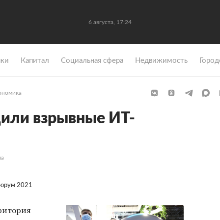
6 августа, 17:24
ки
Капитал
Социальная сфера
Недвижимость
Город
ономика
или взрывные ИТ-
ла
форум 2021
рритория