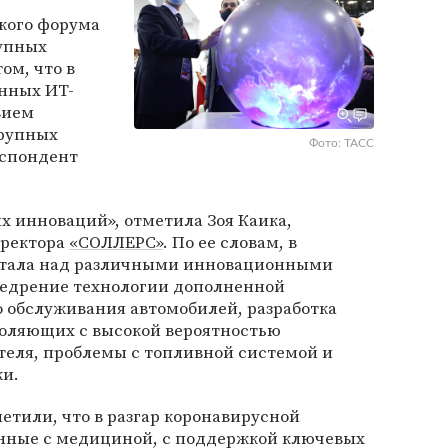
кого форума
упных
ом, что в
енных ИТ-
вием
рупных
Фото: ТАСС
еспондент
ых инноваций», отметила Зоя Каика,
иректора
«СОЛЛЕРС»
. По ее словам, в
отала над различными инновационными
недрение технологии дополненной
о обслуживания автомобилей, разработка
оляющих с высокой вероятностью
теля, проблемы с топливной системой и
ки.
метили, что в разгар коронавирусной
нные с медициной, с поддержкой ключевых