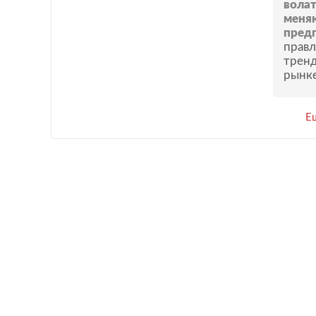
вола
меня
пред
правл
тренд
рынк
Е