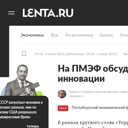
11
A
Экономика
Все
Госэкономика
Бизнес
Рын
19:41, 3 июня 2021
(обновлено: 19:49, 3 июня 2021)
Эк
На ПМЭФ обсуд
инновации
Кирилл Шишов
(руководитель отде
«Бизнес»)
СССР запустил человека в
космос раньше, чем по
Петербургский экономический 
Цикл
всему США разрешили
межрасовые браки
В рамках круглого стола «Те