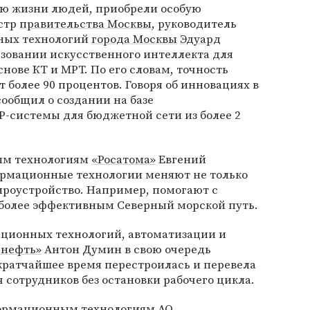
ию жизни людей, приобрели особую
истр
правительства Москвы
, руководитель
ных технологий
города Москвы
Эдуард
льзовании искусственного интеллекта для
нове КТ и МРТ. По его словам, точность
 более 90 процентов. Говоря об инновациях в
сообщил о создании на базе
P-системы для бюджетной сети из более 2
ым технологиям
«Росатома»
Евгений
ормационные технологии меняют не только
мироустройство. Например, помогают с
более эффективным Северный морской путь.
ционных технологий, автоматизации и
 нефть»
Антон Думин в свою очередь
 кратчайшее время перестроилась и перевела
 сотрудников без остановки рабочего цикла.
формационным технологиям АО