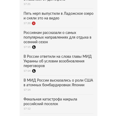
17:21
Пять нерп выпустили в Ладожское озеро
и сняли это на видео
17:20
Россиянам рассказали о самых
популярных направлениях для отдыха в
осенний сезон
17:15
В России ответили на слова главы МИД
Украины об условии возобновления
переговоров
17:14
В МИД России высказались о роли США
в атомных бомбардировках Японии
17:14
Фекальная катастрофа накрыла
российский поселок
17:12