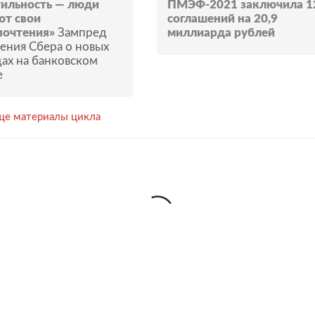
тильность — люди
ПМЭФ-2021 заключила 1
ют свои
соглашений на 20,9
почтения»
Зампред
миллиарда рублей
ения Сбера о новых
ах на банковском
е
ще материалы цикла