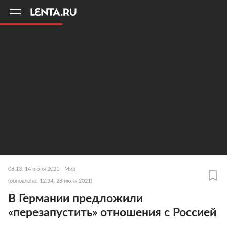
11
A
08:13, 14 июня 2021
Мир
(обновлено: 12:34, 28 июня 2021)
В Германии предложили
«перезапустить» отношения с Россией