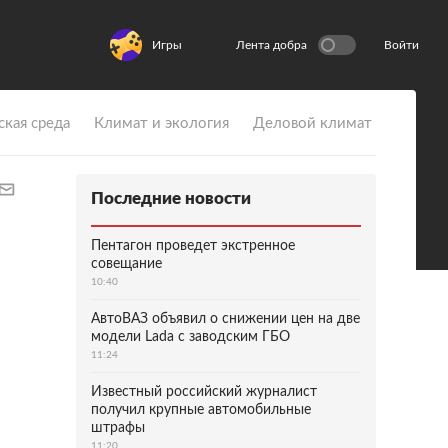
Игры
Лента добра
Войти
ская среда
Климат и экология
Деловой климат
Последние новости
Пентагон проведет экстренное
совещание
10:40
АвтоВАЗ объявил о снижении цен на две
модели Lada с заводским ГБО
11:24
Известный российский журналист
получил крупные автомобильные
штрафы
11:20