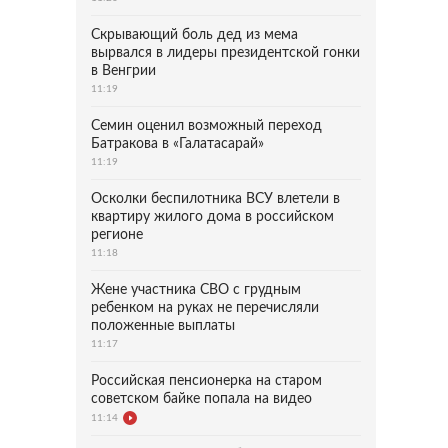
Скрывающий боль дед из мема
вырвался в лидеры президентской гонки
в Венгрии
11:19
Семин оценил возможный переход
Батракова в «Галатасарай»
11:19
Осколки беспилотника ВСУ влетели в
квартиру жилого дома в российском
регионе
11:18
Жене участника СВО с грудным
ребенком на руках не перечисляли
положенные выплаты
11:17
Российская пенсионерка на старом
советском байке попала на видео
11:14