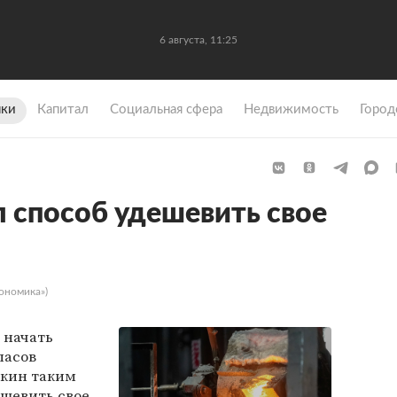
6 августа, 11:25
ки
Капитал
Социальная сфера
Недвижимость
Город
 способ удешевить свое
ономика»)
 начать
пасов
кин таким
ешевить свое