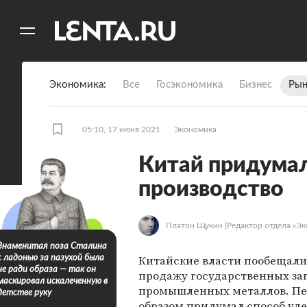
11
A
Экономика
Все
Госэкономика
Бизнес
Рын
05:10, 17 июня 2021
Экономика
Китай придумал
производство
Платон Щукин
(Редактор отдела «Эк
Знаменитая поза Сталина
Китайские власти пообещали
с ладонью за пазухой была
не ради образа — так он
продажу государственных за
маскировал искалеченную в
промышленных металлов. Пе
детстве руку
образом придумал способ уд