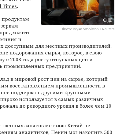
l Times
.
о продуктам
езервам
Фото: Bryan Woolston / Reuters
 предложить
юминия и
 их доступным для местных производителей.
не подорожания сырья, которое, в свою
у с 2008 года росту отпускных цен и
ыль промышленных предприятий.
ад в мировой рост цен на сырье, который
трым восстановлением промышленности в
зднее поддержан другими крупными
широко используется в самых различных
рожала до рекордного уровня в более чем 10
твенных запасов металла Китай не
жениям аналитиков, Пекин мог накопить 500