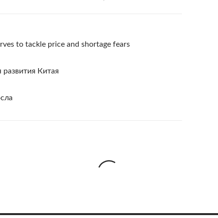
rves to tackle price and shortage fears
я развития Китая
осла