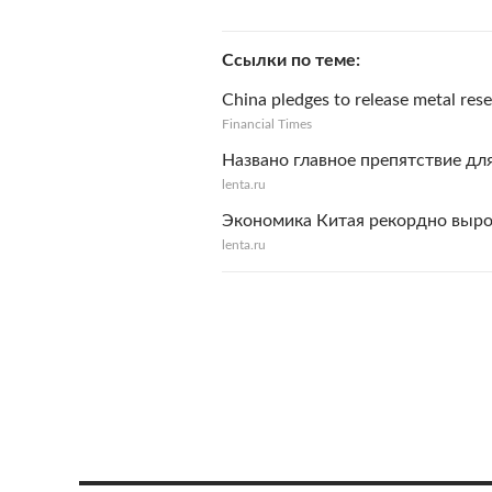
Ссылки по теме
China pledges to release metal rese
Financial Times
Названо главное препятствие дл
lenta.ru
Экономика Китая рекордно выр
lenta.ru