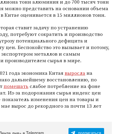
ллиона тонн алюминия и до 700 тысяч тонн
я можно представить на основании объема
в Китае оценивается в 15 миллионов тонн.
торая ставит задачу по устранению
году, потребуют сократить и производство
 угрозу потенциального дефицита и
у цен. Беспокойство это вызывает и потому,
м экспортером металлов и самым
и производителем сырья в мире.
2021 года экономика Китая
выросла
на
днако дальнейшему восстановлению, по
ет
помешать
слабое потребление на фоне
ат. Из-за подорожания сырья индекс цен
— показатель изменения цен на товары и
 мае вырос до рекордного за почти 13 лет
Ленте дня» в Telegram
подписаться