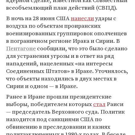
ядерной сделке, известной как Совместный
всеобъемлющий план действий (СВПД).
В ночь на 28 июня США
нанесли
удары с
воздуха по объектам проиранских
военизированных группировок ополченцев
в пограничном регионе Ирака и Сирии. В
Пентагоне
сообщили, что это было сделано
для устранения угрозы и в ответ на ряд
нападений, нацеленных «на интересы
Соединенных Штатов» в Ираке. Уточнялось,
что объекты находились в двух местах в
Сирии и одном — в Ираке.
Ранее в Иране прошли президентские
выборы, победителем которых
стал
Раиси
— председатель Верховного суда. Политик
находится под санкциями США по
обвинению в преследовании и казнях
политзаключенных в 1980-х годах. В беседе