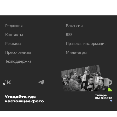
Редакция
Вакансии
Контакты
RSS
Реклама
Правовая информация
Пресс-релизы
Мини-игры
Техподдержка
18
+
Угадайте, где
настоящее фото
© 1999–2026 Все права защищены.
ООО «Лента.Ру»
Лента добра