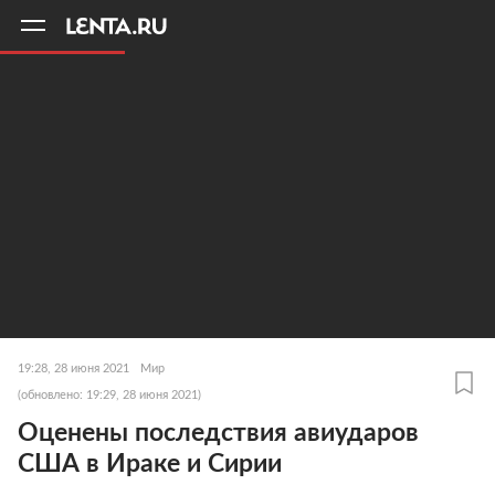
11
A
19:28, 28 июня 2021
Мир
(обновлено: 19:29, 28 июня 2021)
Оценены последствия авиударов
США в Ираке и Сирии