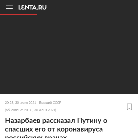
11
A
20:23, 30 июня 2021
Бывший СССР
(обновлено: 20:30, 30 июня 2021)
Назарбаев рассказал Путину о
спасших его от коронавируса
российских врачах