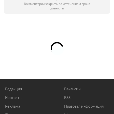
Комментарии закрыты за истечением срока
давности
Редакция
Вакансии
Контакты
RSS
Реклама
Правовая информация