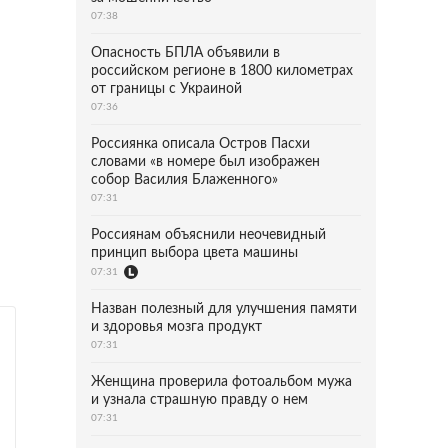
07:38
Опасность БПЛА объявили в
российском регионе в 1800 километрах
от границы с Украиной
07:36
Россиянка описала Остров Пасхи
словами «в номере был изображен
собор Василия Блаженного»
07:31
Россиянам объяснили неочевидный
принцип выбора цвета машины
07:31
Назван полезный для улучшения памяти
и здоровья мозга продукт
07:31
Женщина проверила фотоальбом мужа
и узнала страшную правду о нем
07:31