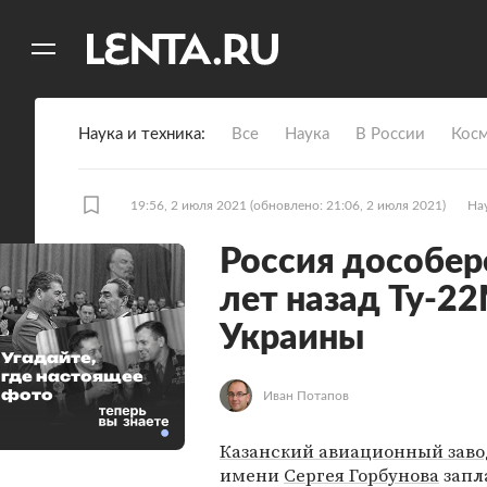
11
A
Наука и техника
Все
Наука
В России
Кос
19:56, 2 июля 2021
(обновлено: 21:06, 2 июля 2021)
Нау
Россия дособер
лет назад Ту-22
Украины
Угадайте,
где настоящее
фото
Иван Потапов
Казанский авиационный заво
имени
Сергея Горбунова
запл