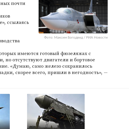
нных почти
иков
e», ссылаясь
Фото: Максим Богодвид / РИА Новости
зводства
которых имеются готовый фюзеляжах с
, но отсутствуют двигатели и бортовое
ние. «Думаю, само железо сохранилось
ладки, скорее всего, пришли в негодность», —