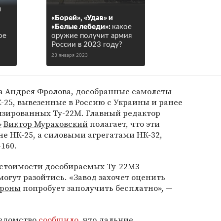
я
«Борей», «Удав» и
«Белые лебеди»:
какое
ое
оружие получит армия
России в 2023 году?
23 января 2023
а Андрея Фролова, дособранные самолеты
-25, вывезенные в Россию с Украины и ранее
изированных Ту-22М. Главный редактор
»
Виктор Мураховский
полагает, что эти
не НК-25, а силовыми агрегатами НК-32,
160.
е стоимости дособираемых Ту-22М3
гут разойтись. «Завод захочет оценить
роны
попробует заполучить бесплатно», —
ведомство
сообщило
, что дальние