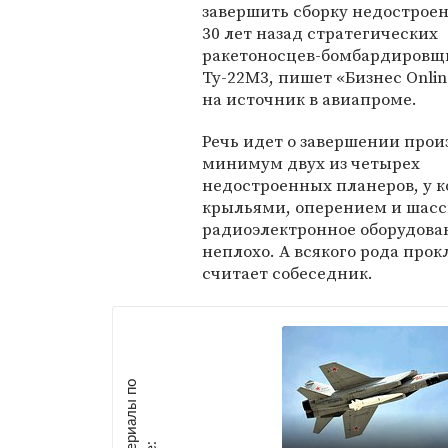
завершить сборку недострое
30 лет назад стратегических
ракетоносцев-бомбардировщ
Ту-22М3, пишет «Бизнес Onlin
на источник в авиапроме.
Речь идет о завершении прои
минимум двух из четырех
недостроенных планеров, у 
крыльями, оперением и шасси
радиоэлектронное оборудова
неплохо. А всякого рода прок
считает собеседник.
М
а
т
р
и
а
л
ы
п
о
т
е
м
е