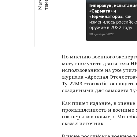
е
:
Гиперзвук, испытани
«Сармата» и
«Терминатора»:
как
изменилось российск
оружие в 2022 году
30 декабря 2022
По мнению военного эксперт
могут получить двигатели НК
использованные на уже утил
журнала «Арсенал Отечества
Ту-22М3 стоило бы оснащать 
созданными для самолета Ту-
Как пишет издание, в оценк
промышленность и военные мо
планеры как новые, а
Минобо
сказал источник.
В июне российское военное 