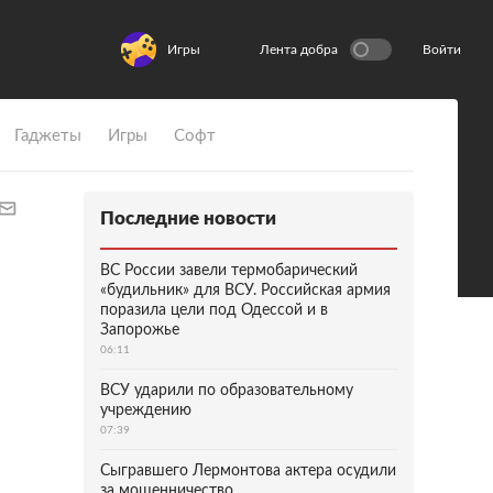
Игры
Лента добра
Войти
Гаджеты
Игры
Софт
Последние новости
ВС России завели термобарический
«будильник» для ВСУ. Российская армия
поразила цели под Одессой и в
Запорожье
06:11
ВСУ ударили по образовательному
учреждению
07:39
Сыгравшего Лермонтова актера осудили
за мошенничество