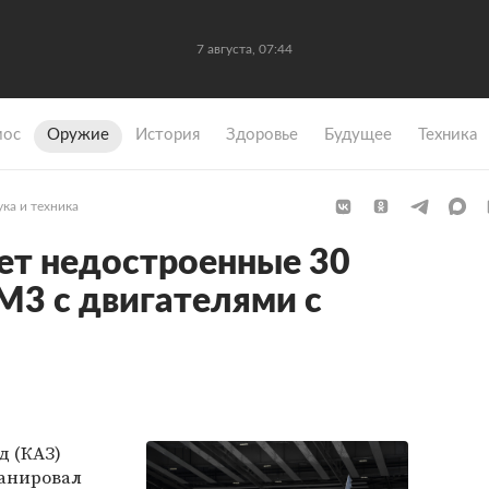
7 августа, 07:44
мос
Оружие
История
Здоровье
Будущее
Техника
ка и техника
ет недостроенные 30
М3 с двигателями с
д
(КАЗ)
анировал