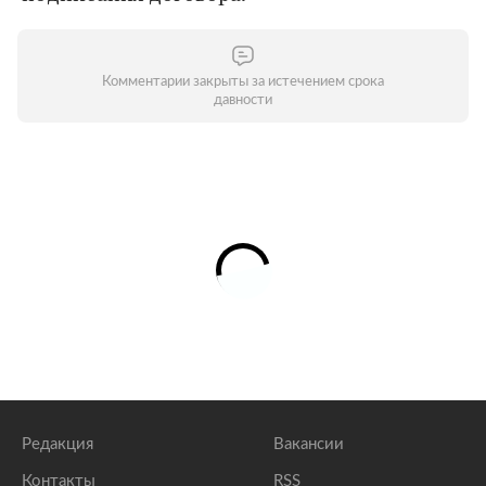
Комментарии закрыты за истечением срока
давности
Редакция
Вакансии
Контакты
RSS