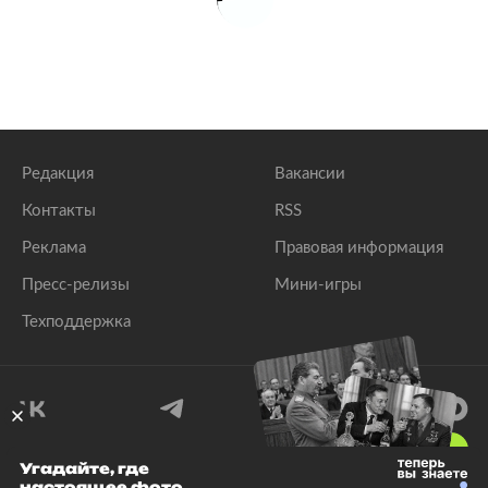
крещенские купания
lenta.ru
Редакция
Вакансии
Контакты
RSS
Реклама
Правовая информация
Пресс-релизы
Мини-игры
Техподдержка
18
+
Угадайте, где
настоящее фото
© 1999–2026 Все права защищены.