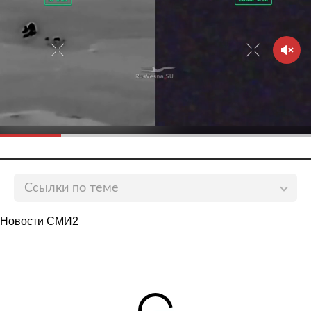
Ссылки по теме
В Ставропольском крае воссоздадут старинные
Новости СМИ2
казачьи обряды
lenta.ru
Россияне познакомились с традициями и
праздниками казаков
lenta.ru
В российском городе устроили «элитные»