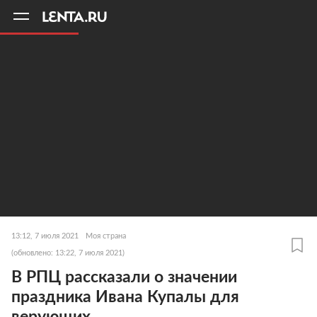
11
A
13:12, 7 июля 2021
Моя страна
(обновлено: 13:22, 7 июля 2021)
В РПЦ рассказали о значении
праздника Ивана Купалы для
верующих