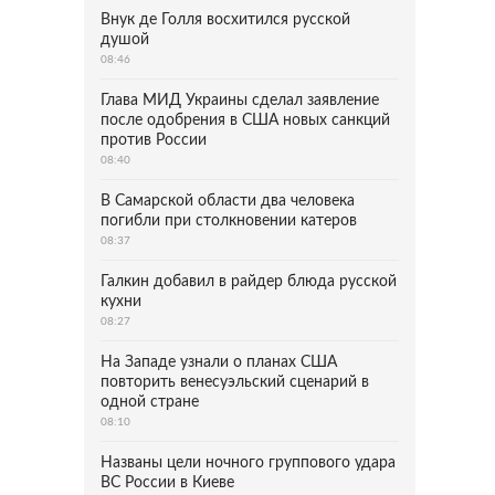
Внук де Голля восхитился русской
душой
08:46
Глава МИД Украины сделал заявление
после одобрения в США новых санкций
против России
08:40
В Самарской области два человека
погибли при столкновении катеров
08:37
Галкин добавил в райдер блюда русской
кухни
08:27
На Западе узнали о планах США
повторить венесуэльский сценарий в
одной стране
08:10
Названы цели ночного группового удара
ВС России в Киеве