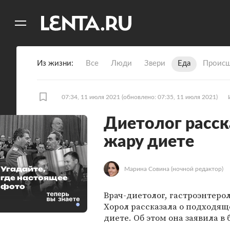
11
A
Из жизни
Все
Люди
Звери
Еда
Происш
07:34, 11 июля 2021
(обновлено: 07:35, 11 июля 2021)
Диетолог расск
жару диете
Угадайте,
Марина Совина
(ночной редактор)
где настоящее
фото
Врач-диетолог, гастроэнтеро
Хорол рассказала о подходящ
диете. Об этом она заявила в 