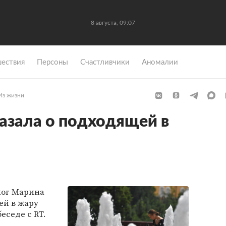
8 августа, 09:07
ествия
Персоны
Счастливчики
Аномалии
Из жизни
азала о подходящей в
лог Марина
ей в жару
беседе с RT.