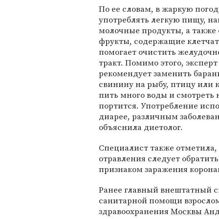
По ее словам, в жаркую пого
употреблять легкую пищу, н
молочные продукты, а также
фрукты, содержащие клетчатк
помогает очистить желудоч
тракт. Помимо этого, эксперт
рекомендует заменить баран
свинину на рыбу, птицу или к
пить много воды и смотреть н
портится. Употребление исп
диарее, различным заболева
объяснила диетолог.
Специалист также отметила,
отравления следует обратитьс
признаком заражения корона
Ранее главный внештатный с
санитарной помощи взросло
здравоохранения
Москвы
Анд