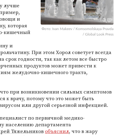
ду лучше
апример,
 овощи и
у, которая
Фото: Ivan Makeev / Komsomolskaya Pravda
но-кишечный
/ Global Look Press
ину и
рольчатину. При этом Хорол советует всегда
а срок годности, так как летом все быстро
орченных продуктов может привести к
ниям желудочно-кишечного тракта,
 что при возникновении сильных симптомов
я к врачу, потому что это может быть
вирусом или другой серьезной инфекцией.
пециалист по первичной медико-
му населению департамента
рей Тяжельников
объяснил
, что в жару