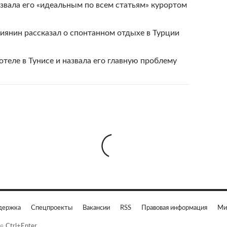
азвала его «идеальным по всем статьям» курортом
иянин рассказал о спонтанном отдыхе в Турции
теле в Тунисе и назвала его главную проблему
держка
Спецпроекты
Вакансии
RSS
Правовая информация
Ми
е
Ctrl+Enter