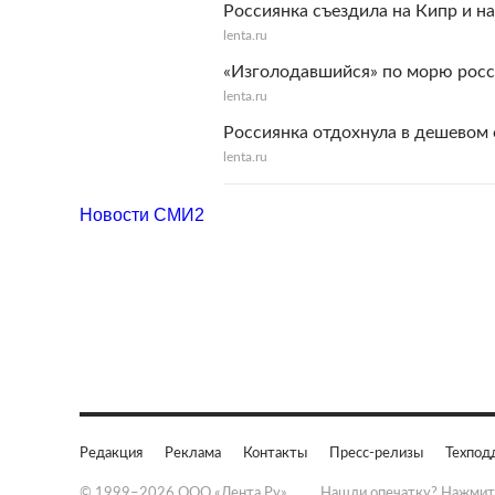
Россиянка съездила на Кипр и н
lenta.ru
«Изголодавшийся» по морю росс
lenta.ru
Россиянка отдохнула в дешевом о
lenta.ru
Новости СМИ2
Редакция
Реклама
Контакты
Пресс-релизы
Техпод
© 1999–2026 ООО «Лента.Ру»
Нашли опечатку? Нажмит