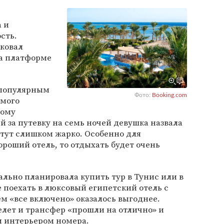
 и
сть.
ковал
на платформе
 популярным
Фото:
Booking.com
амого
тому
й за путевку на семь ночей девушка назвала
а тут слишком жарко. Особенно для
ороший отель, то отдыхать будет очень
ально планировала купить тур в Тунис или в
поехать в люксовый египетский отель с
м «все включено» оказалось выгоднее.
релет и трансфер «прошли на отлично» и
и интерьером номера.