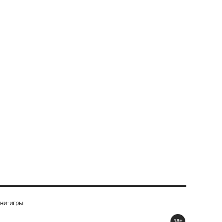
ни-игры
18+