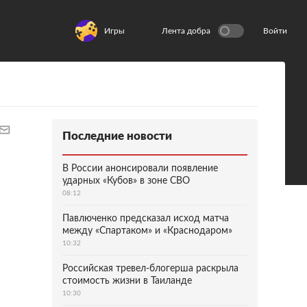
Игры
Лента добра
Войти
Последние новости
В России анонсировали появление
ударных «Кубов» в зоне СВО
08:12
Павлюченко предсказал исход матча
между «Спартаком» и «Краснодаром»
10:32
Российская тревел-блогерша раскрыла
стоимость жизни в Таиланде
10:30