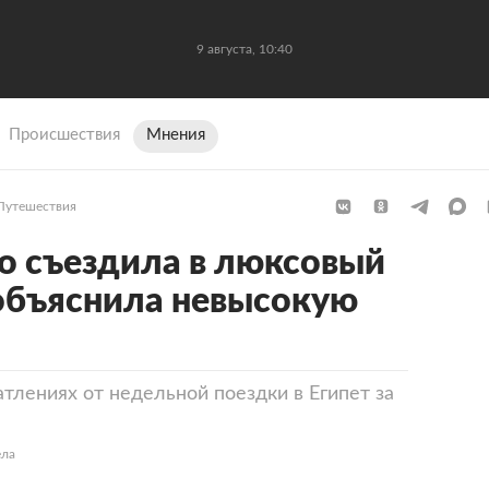
9 августа, 10:40
Происшествия
Мнения
Путешествия
о съездила в люксовый
 объяснила невысокую
атлениях от недельной поездки в Египет за
ела