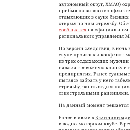
автономный округ
, ХМАО) ох
прибыл на вызов о конфликте
отдыхающих в сауне бывших 
открыл по ним стрельбу. Об э
сообщается
на официальном 
регионального управления М
По версии следствия, в ночь 
сауне произошел конфликт 
из трех отдыхающих мужчин 
нажала тревожную кнопку и в
предприятия. Ранее судимые 
пытаясь забрать у него табел
стрельбу, ранив отдыхающих
огнестрельными ранениями.
На данный момент решается в
Ранее в июле в
Калининград
в водно-моторном клубе. В р