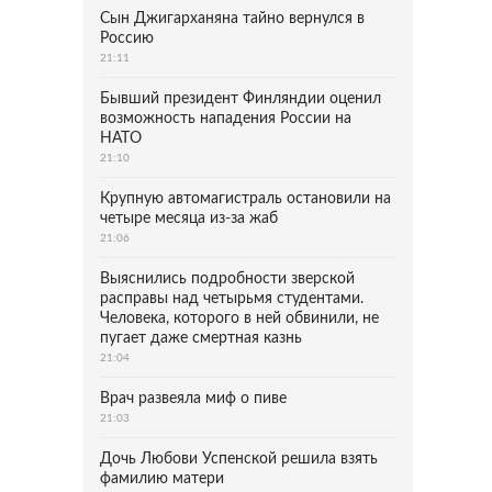
Сын Джигарханяна тайно вернулся в
Россию
21:11
Бывший президент Финляндии оценил
возможность нападения России на
НАТО
21:10
Крупную автомагистраль остановили на
четыре месяца из-за жаб
21:06
Выяснились подробности зверской
расправы над четырьмя студентами.
Человека, которого в ней обвинили, не
пугает даже смертная казнь
21:04
Врач развеяла миф о пиве
21:03
Дочь Любови Успенской решила взять
фамилию матери