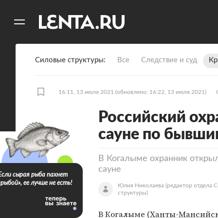
11
A
Силовые структуры
Все
Следствие и суд
Кр
16:11, 13 июля 2021
(обновлено: 16:22, 13 июля 2021)
Российский охр
сауне по бывши
В Когалыме охранник откры
сауне
Если сырая рыба пахнет
«рыбой», ее лучше не есть!
Юлия Николаева
(редактор отдела 
структуры)
В Когалыме (
Ханты-Мансийс