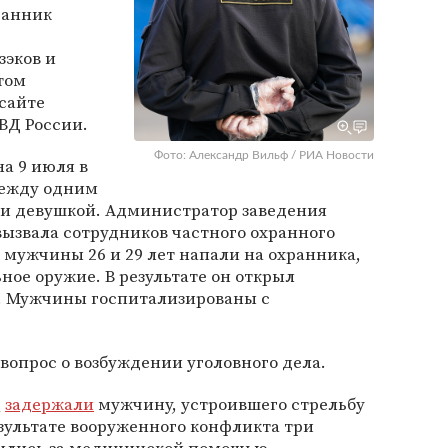
ранник
зэков и
том
сайте
ВД России.
Фото: Александр Вильф / РИА Новости
на 9 июля в
между одним
и девушкой. Администратор заведения
ызвала сотрудников частного охранного
мужчины 26 и 29 лет напали на охранника,
ьное оружие. В результате он открыл
. Мужчины госпитализированы с
опрос о возбуждении уголовного дела.
е
задержали
мужчину, устроившего стрельбу
езультате вооруженного конфликта три