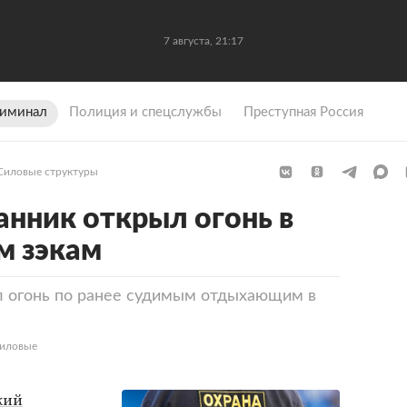
7 августа, 21:17
иминал
Полиция и спецслужбы
Преступная Россия
Силовые структуры
анник открыл огонь в
м зэкам
л огонь по ранее судимым отдыхающим в
Силовые
кий