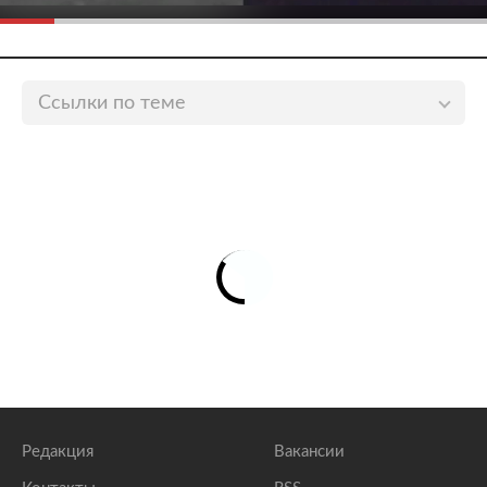
Ссылки по теме
Компании стали чаще предлагать сотрудникам
сертификаты на еду
Российский газета
Россияне раскрыли свои ежемесячные расходы на
еду
lenta.ru
Названы самые высокооплачиваемые вакансии в
России
lenta.ru
Россиянам отказались выдавать карточки на еду
lenta.ru
Редакция
Вакансии