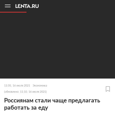
11
A
11:05, 16 июля 2021
Экономика
(обновлено: 11:10, 16 июля 2021)
Россиянам стали чаще предлагать
работать за еду