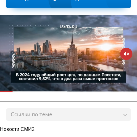
Ссылки по теме
Россиянам предрекли рост цен на мясо и хлеб
Новости СМИ2
lenta.ru