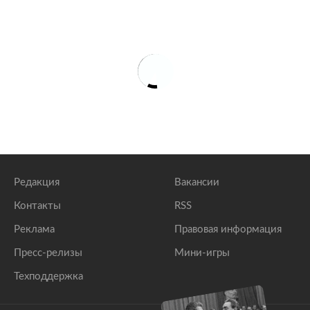
Российские фермеры предупредили о резком
снижении урожая
lenta.ru
Россия начала закупать сахар за рубежом
lenta.ru
Редакция
Вакансии
Контакты
RSS
Реклама
Правовая информация
Пресс-релизы
Мини-игры
Техподдержка