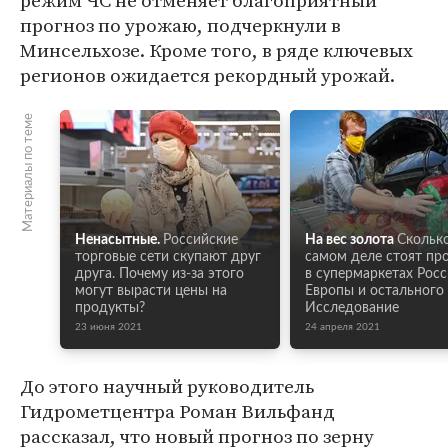
режим ЧС не отменяет благоприятный
прогноз по урожаю, подчеркнули в
Минсельхозе. Кроме того, в ряде ключевых
регионов ожидается рекордный урожай.
Материалы по теме
Ненасытные.
Российские
На вес золота
Скольк
торговые сети скупают друг
самом деле стоят пр
друга. Почему из-за этого
в супермаркетах Росс
могут вырасти цены на
Европы и остального
продукты?
Исследование
23 июня 2021
24 апреля 2021
До этого научный руководитель
Гидрометцентра Роман Вильфанд
рассказал, что новый прогноз по зерну