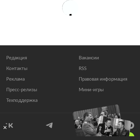
Сирийские военные получили ранения при атаке
беспилотников боевиков
lenta.ru
Редакция
Вакансии
Контакты
RSS
Реклама
Правовая информация
Пресс-релизы
Мини-игры
Техподдержка
18
+