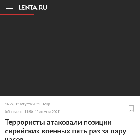
11
A
14:24, 12 августа 2021
Мир
(обновлено: 14:50, 12 августа 2021)
Террористы атаковали позиции
сирийских военных пять раз за пару
часов