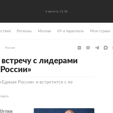
6 августа, 21:56
ствия
Регионы
Москва
69-я параллель
Моя страна
Россия
 встречу с лидерами
 России»
«Единая Россия» и встретится с ее
отдела
Путин