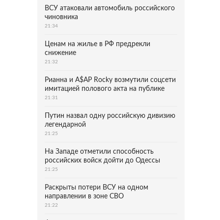
ВСУ атаковали автомобиль российского
чиновника
21:34
Ценам на жилье в РФ предрекли
снижение
21:32
Рианна и A$AP Rocky возмутили соцсети
имитацией полового акта на публике
21:31
Путин назвал одну российскую дивизию
легендарной
21:25
На Западе отметили способность
российских войск дойти до Одессы
21:25
Раскрыты потери ВСУ на одном
направлении в зоне СВО
21:22