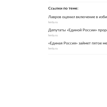
Ссылки по теме
Лавров оценил включение в изб
lenta.ru
Депутаты «Единой России» прор
lenta.ru
«Единая Россия» займет пятое м
lenta.ru