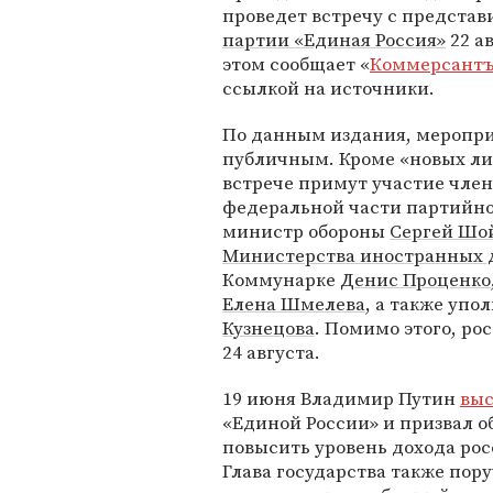
проведет встречу с предста
партии «Единая Россия»
22 ав
этом сообщает «
Коммерсант
ссылкой на источники.
По данным издания, меропри
публичным. Кроме «новых лиц
встрече примут участие чле
федеральной части партийно
министр обороны
Сергей Шо
Министерства иностранных 
Коммунарке
Денис Проценко
Елена Шмелева
, а также уп
Кузнецова
. Помимо этого, ро
24 августа.
19 июня Владимир Путин
вы
«Единой России» и призвал о
повысить уровень дохода рос
Глава государства также пор