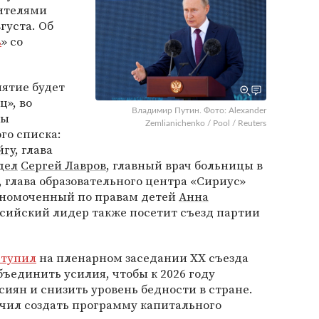
вителями
густа. Об
ъ
» со
ятие будет
», во
Владимир Путин. Фото: Alexander
ны
Zemlianichenko / Pool / Reuters
го списка:
йгу
, глава
дел
Сергей Лавров
, главный врач больницы в
, глава образовательного центра «Сириус»
олномоченный по правам детей
Анна
ссийский лидер также посетит съезд партии
ступил
на пленарном заседании ХХ съезда
бъединить усилия, чтобы к 2026 году
сиян и снизить уровень бедности в стране.
учил создать программу капитального