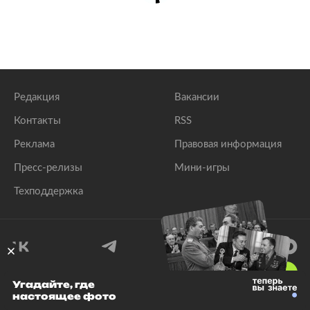
Редакция
Вакансии
Контакты
RSS
Реклама
Правовая информация
Пресс-релизы
Мини-игры
Техподдержка
18
+
Угадайте, где
настоящее фото
© 1999–2026 Все права защищены.
ООО «Лента.Ру»