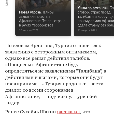
Ушли по-афгански.
Та
Новая угроза.
Талибы
сговор, страх перед
захватили власть в
талибами и коррупци
Афганистане. Теперь страна
почему армия Афгани
в руках террористов
сдала страну без боя
16 августа 2021
21 августа 2021
По словам Эрдогана, Турция относится к
заявлению с осторожным оптимизмом,
однако все решат действия талибов.
«Процессы в Афганистане будут
определяться не заявлениями "Талибана", а
действиями и шагами, которые они будут
предпринимать. Турция продолжит вести
диалог со всеми сторонами в
Афганистане», — подчеркнул турецкий
лидер.
Ранее Сухейль Шахин
рассказал
, что