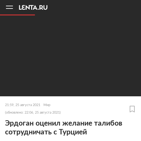
11
A
21:59, 25 августа 2021
Мир
(обновлено: 22:06, 25 августа 2021)
Эрдоган оценил желание талибов
сотрудничать с Турцией