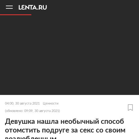
11
A
04:00, 30 августа 2021
Ценности
(обновлено: 09:09, 30 августа 2021)
Девушка нашла необычный способ
отомстить подруге за секс со своим
возлюбленным