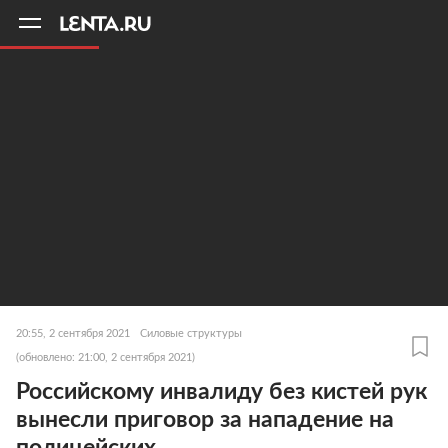
11
A
20:55, 2 сентября 2021
Силовые структуры
(обновлено: 21:00, 2 сентября 2021)
Российскому инвалиду без кистей рук
вынесли приговор за нападение на
полицейских