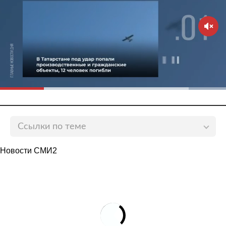
Ссылки по теме
Российского инвалида без рук обвинили в попытке
Новости СМИ2
задушить полицейского
lenta.ru
Инвалида без кистей рук обвинили в нападении на
полицейских в Кабардино-Балкарии
lenta.ru
Россиянин напал с ножом на полицейского
lenta.ru