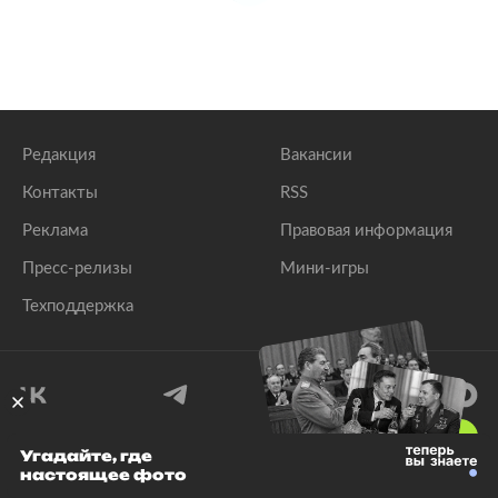
Редакция
Вакансии
Контакты
RSS
Реклама
Правовая информация
Пресс-релизы
Мини-игры
Техподдержка
18
+
Угадайте, где
настоящее фото
© 1999–2026 Все права защищены.
ООО «Лента.Ру»