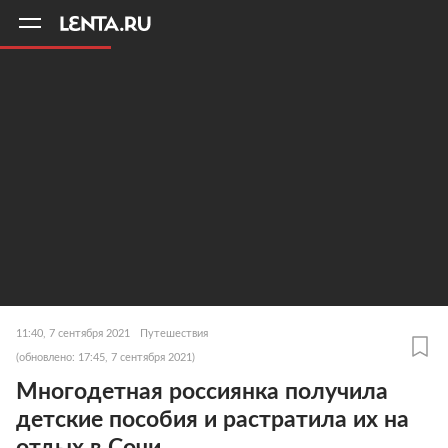
11
A
11:40, 7 сентября 2021
Путешествия
(обновлено: 17:45, 7 сентября 2021)
Многодетная россиянка получила
детские пособия и растратила их на
отдых в Сочи