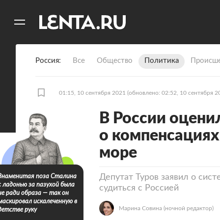
11
A
Россия
Все
Общество
Политика
Происше
01:15, 10 сентября 2021
(обновлено: 02:52, 10 сентября 2
В России оцени
о компенсациях 
море
Депутат Туров заявил о сист
Знаменитая поза Сталина
с ладонью за пазухой была
судиться с Россией
не ради образа — так он
маскировал искалеченную в
Марина Совина
(ночной редактор)
детстве руку