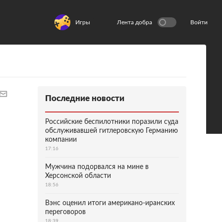
Игры
Лента добра
Войти
Последние новости
Российские беспилотники поразили суда
обслуживавшей гитлеровскую Германию
компании
17:16
Мужчина подорвался на мине в
Херсонской области
18:56
Вэнс оценил итоги американо-иранских
переговоров
18:39