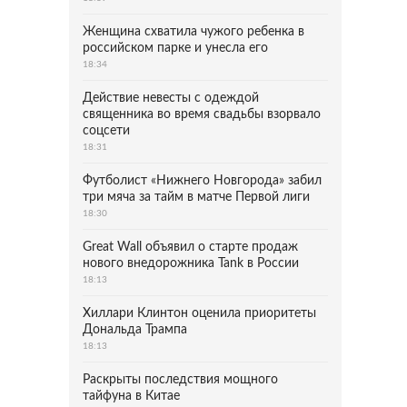
Женщина схватила чужого ребенка в
российском парке и унесла его
18:34
Действие невесты с одеждой
священника во время свадьбы взорвало
соцсети
18:31
Футболист «Нижнего Новгорода» забил
три мяча за тайм в матче Первой лиги
18:30
Great Wall объявил о старте продаж
нового внедорожника Tank в России
18:13
Хиллари Клинтон оценила приоритеты
Дональда Трампа
18:13
Раскрыты последствия мощного
тайфуна в Китае