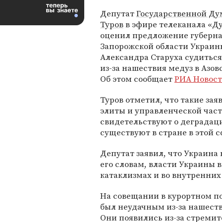
Депутат
Государственной Д
Туров
в эфире телеканала «Д
оценил предложение губерн
Запорожской области Украин
Александра Старуха судиться
из-за нашествия медуз в Азов
Об этом сообщает
РИА Новос
Туров отметил, что такие зая
элиты и управленческой час
свидетельствуют о деградац
существуют в стране в этой с
Депутат заявил, что Украина
его словам, власти Украины 
катаклизмах и во внутренних 
На совещании в курортном п
был неудачным из-за нашест
Они появились из-за стремит