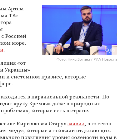
умы
Артем
ума ТВ»
атора
ы
 с Россией
ском море.
ти
.
Фото: Нина Зотина / РИА Новости
вления «от
ти Украины»
ии и системном кризисе, которые
фере.
 находится в параллельной реальности. По
видят «руку Кремля» даже в природных
проблемах, которые есть в стране.
оселке Кирилловка Старух
заявил
, что сезон
вия медуз, которые атаковали отдыхающих.
ельного повышения уровня солености воды в