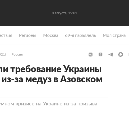
8 августа, 19:01
ствия
Регионы
Москва
69-я параллель
Моя страна
021)
Россия
ли требование Украины
из-за медуз в Азовском
емном кризисе на Украине из-за призыва