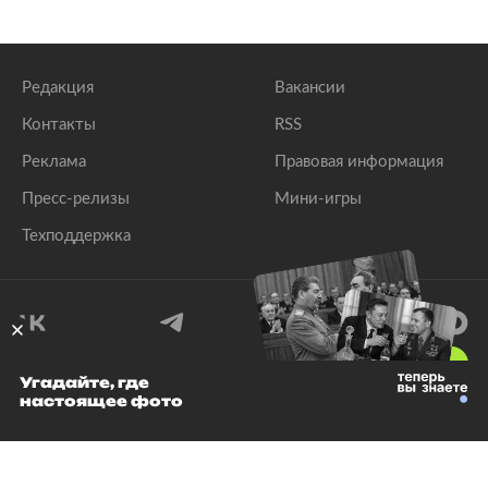
Редакция
Вакансии
Контакты
RSS
Реклама
Правовая информация
Пресс-релизы
Мини-игры
Техподдержка
18
+
Угадайте, где
настоящее фото
© 1999–2026 Все права защищены.
ООО «Лента.Ру»
Лента добра
деактивирована. Добро