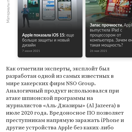
Материалы по теме
Запас прочности.
Appl
выпустила iPad с
Apple показала iOS 15:
еще
процессором от
больше защиты и новый
компьютера. Зачем е
дизайн
такая мощность?
7 июня 2021
26 мая 2021
Как отметили эксперты, эксплойт был
разработан одной из самых известных в
мире хакерских фирм NSO Group.
Аналогичный продукт использовался при
атаке шпионской программы на
журналистов «Аль-Джазиры» (Al Jazeera) в
июле 2020 года. Вредоносное ПО позволяет
преступникам напрямую заражать iPhone и
другие устройства Apple без каких-либо