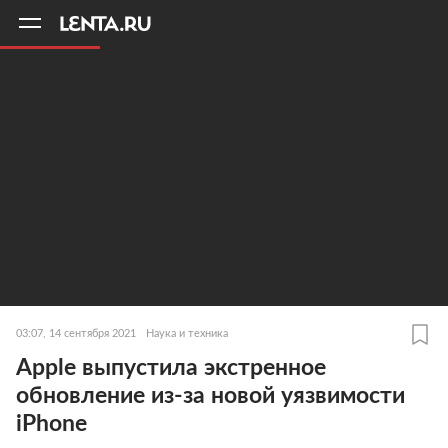
11
A
03:07, 14 сентября 2021
Наука и техника
Apple выпустила экстренное
обновление из-за новой уязвимости
iPhone