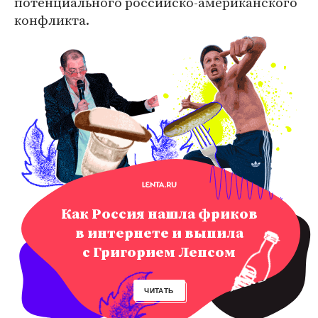
потенциального российско-американского
конфликта.
Как Россия нашла фриков
в интернете и выпила
с Григорием Лепсом
ЧИТАТЬ