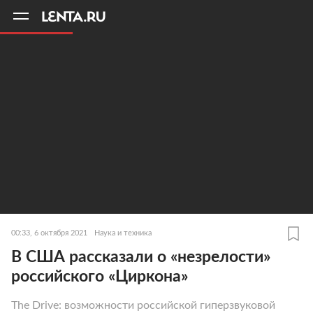
11
A
00:33, 6 октября 2021
Наука и техника
В США рассказали о «незрелости»
российского «Циркона»
The Drive: возможности российской гиперзвуковой