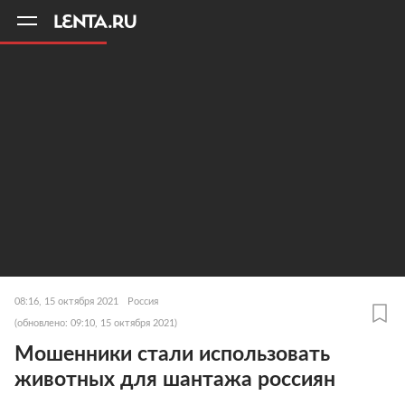
11
A
08:16, 15 октября 2021
Россия
(обновлено: 09:10, 15 октября 2021)
Мошенники стали использовать
животных для шантажа россиян