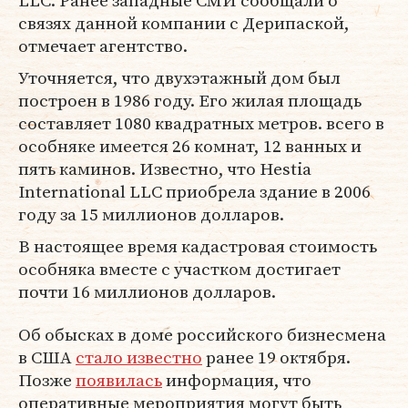
LLC. Ранее западные СМИ сообщали о
связях данной компании с Дерипаской,
отмечает агентство.
Уточняется, что двухэтажный дом был
построен в 1986 году. Его жилая площадь
составляет 1080 квадратных метров. всего в
особняке имеется 26 комнат, 12 ванных и
пять каминов. Известно, что Hestia
International LLC приобрела здание в 2006
году за 15 миллионов долларов.
В настоящее время кадастровая стоимость
особняка вместе с участком достигает
почти 16 миллионов долларов.
Об обысках в доме российского бизнесмена
в США
стало известно
ранее 19 октября.
Позже
появилась
информация, что
оперативные мероприятия могут быть