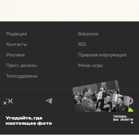
Редакция
Вакансии
Контакты
RSS
Реклама
Правовая информация
Пресс-релизы
Мини-игры
Техподдержка
18
+
Угадайте, где
настоящее фото
© 1999–2026 Все права защищены.
ООО «Лента.Ру»