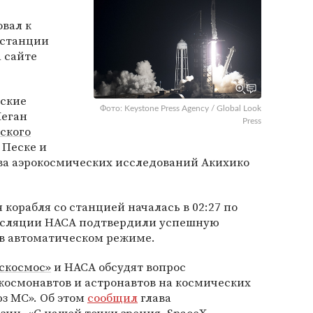
овал к
 станции
 сайте
нские
Фото: Keystone Press Agency / Global Look
Меган
Press
ского
 Песке и
тва аэрокосмических исследований Акихико
корабля со станцией началась в 02:27 по
ансляции НАСА подтвердили успешную
 в автоматическом режиме.
скосмос»
и НАСА обсудят вопрос
космонавтов и астронавтов на космических
юз МС». Об этом
сообщил
глава