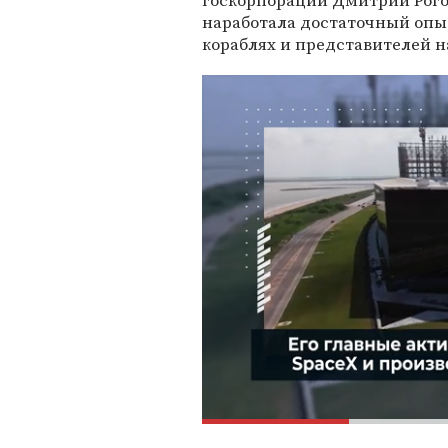
госкорпорации Дмитрий Рогоз
наработала достаточный опыт
кораблях и представителей н