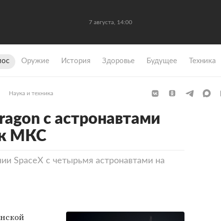
7 августа, 14:00
мос
Оружие
История
Здоровье
Будущее
Техника
Наука и техника
ragon с астронавтами
 к МКС
ии SpaceX с четырьмя астронавтами на
анской