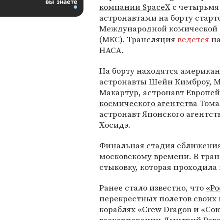
компании SpaceX
с четырьмя
астронавтами на борту старт
Международной комической
(МКС). Трансляция
ведется
на
НАСА.
На борту находятся америка
астронавты Шейн Кимброу, 
Макартур, астронавт
Европей
космического агентства
Тома
астронавт Японского агентс
Хосидэ.
Финальная стадия сближения 
московскому времени. В тр
стыковку, которая проходила
Ранее стало известно, что
«Ро
перекрестных полетов своих 
кораблях «Crew Dragon и «Со