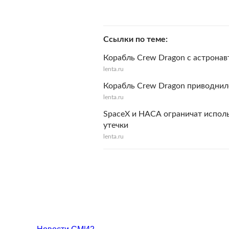
Ссылки по теме
Корабль Crew Dragon с астронав
lenta.ru
Корабль Crew Dragon приводнил
lenta.ru
SpaceX и НАСА ограничат испол
утечки
lenta.ru