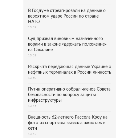
В Госдуме отреагировали на данные о
вероятном ударе России по стране
НАТО
13:52
Суд признал виновным назначенного
ворами в законе «держать положение»
на Сахалине
13:52
Раскрыта передающая данные Украине о
нефтяных терминалах в России личность
13:50
Путин оперативно собрал членов Совета
безопасности по вопросу защиты
инфраструктуры
13:45
Внешность 62-летнего Рассела Кроу на
фото из спортзала вызвала ажиотаж в
сети
13:42