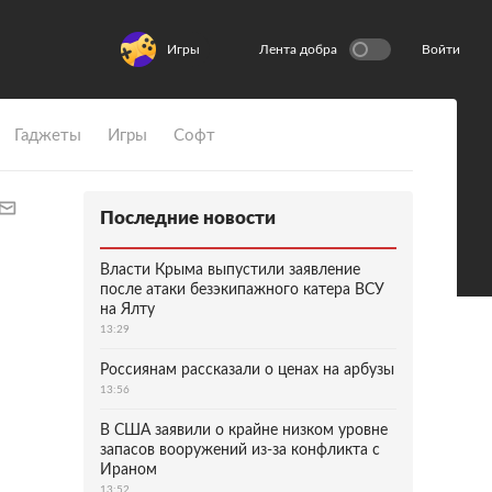
Игры
Лента добра
Войти
Гаджеты
Игры
Софт
Последние новости
Власти Крыма выпустили заявление
после атаки безэкипажного катера ВСУ
на Ялту
13:29
Россиянам рассказали о ценах на арбузы
13:56
В США заявили о крайне низком уровне
запасов вооружений из-за конфликта с
Ираном
13:52