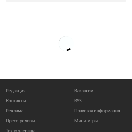
Соратник Кадырова пригрозил снять штаны
перешедшим реку Фортангу
lenta.ru
Кадыров заявил о происхождении ингушей от
чеченцев
lenta.ru
Кадыров пригрозил силой отнять у ингушей
переданные Дудаевым земли
lenta.ru
Редакция
Вакансии
Контакты
RSS
Реклама
Правовая информация
Пресс-релизы
Мини-игры
Техподдержка