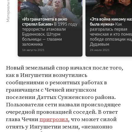
Материалы по теме
«Из гранатомета в окно
«Эта война никому на
стрелял Басаев»
В 1995 году
была нужна»
Как
террористы атаковали
разгоралась первая
Буденновск. Штурм
чеченская и кто пом
больницы — глазами
победе оппозиции на
заложника
Дудаевым
16 августа 2021
24 июля 2021
Новый земельный спор начался после того,
как в Ингушетии возмутились
сообщениями о ремонтных работах в
граничащем с Чечней ингушском
поселении Даттых Сунженского района.
Пользователи сети назвали происходящее
очередной провокацией соседей. В ответ
глава Чечни
пригрозил
, что может силой
отнять у Ингушетии земли, «незаконно