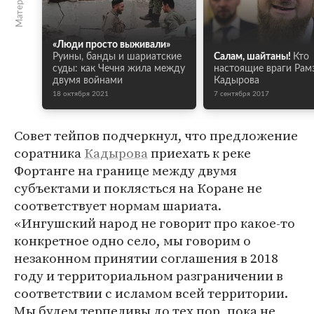
«Люди просто выживали»
Руины, банды и шариатские
Салам, шайтаны!
Кто
суды: как Чечня жила между
настоящие враги Рам
двумя войнами
Кадырова
18 октября 2021
7 сентября 2017
Совет тейпов подчеркнул, что предложение
соратника
Кадырова
приехать к реке
Фортанге на границе между двумя
субъектами и поклясться на Коране не
соответствует нормам шариата.
«Ингушский народ не говорит про какое-то
конкретное одно село, мы говорим о
незаконном принятии соглашения в 2018
году и территориальном разграничении в
соответствии с исламом всей территории.
Мы будем терпеливы до тех пор, пока не