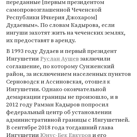
переданные [первым президентом
самопровозглашенной Чеченской
Республики Ичкерия Джохаром]
Дудаевым». По словам Кадырова, если
ингуши захотят жить на чеченских землях,
их предоставят в аренду.
В 1993 году Дудаев и первый президент
Ингушетии
Руслан Аушев
заключили
соглашение, по которому Сунженский
район, за исключением населенных пунктов
Серноводск и Ассиновская, отошел к
Ингушетии. Однако окончательной
демаркации границы не произошло, и в
2012 году Рамзан Кадыров попросил
федеральный центр об установлении
административной границы с Ингушетией.
В сентябре 2018 года тогдашний глава
Ингушетии
Юнус-Бек Евкуров
и его