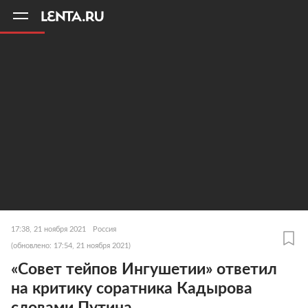
11
A
17:38, 21 ноября 2021
Россия
(обновлено: 17:54, 21 ноября 2021)
«Совет тейпов Ингушетии» ответил
на критику соратника Кадырова
словами Путина