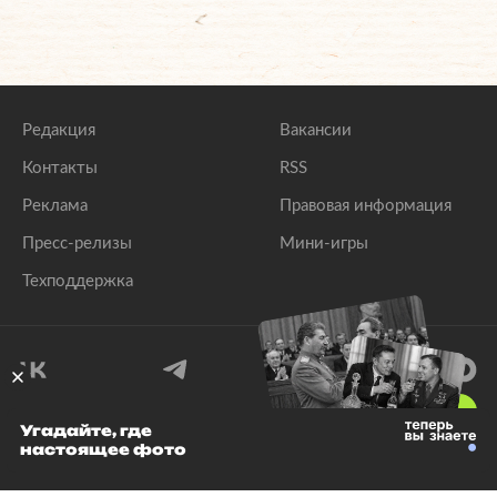
Редакция
Вакансии
Контакты
RSS
Реклама
Правовая информация
Пресс-релизы
Мини-игры
Техподдержка
18
+
Угадайте, где
настоящее фото
© 1999–2026 Все права защищены.
ООО «Лента.Ру»