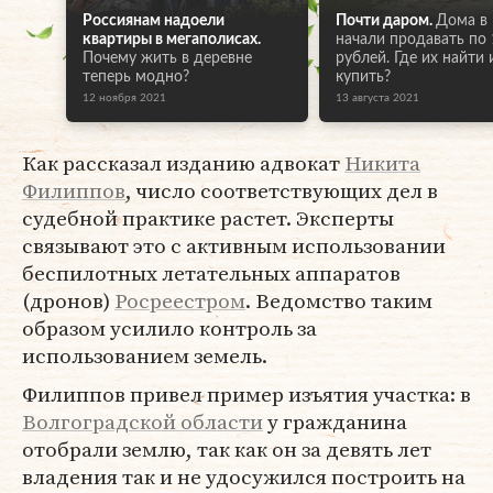
Россиянам надоели
Почти даром.
Дома в
квартиры в мегаполисах.
начали продавать по 
Почему жить в деревне
рублей. Где их найти 
теперь модно?
купить?
12 ноября 2021
13 августа 2021
Как рассказал изданию адвокат
Никита
Филиппов
, число соответствующих дел в
судебной практике растет. Эксперты
связывают это с активным использовании
беспилотных летательных аппаратов
(дронов)
Росреестром
. Ведомство таким
образом усилило контроль за
использованием земель.
Филиппов привел пример изъятия участка: в
Волгоградской области
у гражданина
отобрали землю, так как он за девять лет
владения так и не удосужился построить на