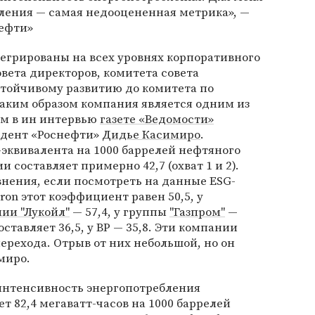
ления — самая недооцененная метрика», —
ефти»
грированы на всех уровнях корпоративного
овета директоров, комитета совета
стойчивому развитию до комитета по
аким образом компания является одним из
ом в ин интервью
газете «Ведомости»
идент «Роснефти»
Дидье Касимиро
.
эквивалента на 1000 баррелей нефтяного
 составляет примерно 42,7 (охват 1 и 2).
внения, если посмотреть на данные ESG-
on этот коэффициент равен 50,5, у
ии "Лукойл"
— 57,4, у группы
"Газпром"
—
 составляет 36,5, у BP — 35,8. Эти компании
рехода. Отрыв от них небольшой, но он
миро.
интенсивность энергопотребления
т 82,4 мегаватт-часов на 1000 баррелей