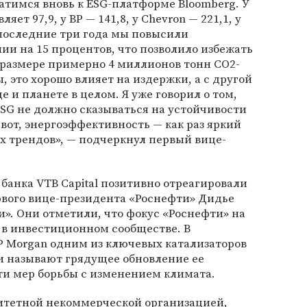
атимся вновь к ESG-платформе Bloomberg. У
ляет 97,9, у BP — 141,8, у Chevron — 221,1, у
а последние три года мы повысили
и на 15 процентов, что позволило избежать
 размере примерно 4 миллионов тонн CO2-
, это хорошо влияет на издержки, а с другой
 и планете в целом. Я уже говорил о том,
SG не должно сказываться на устойчивости
 вот, энергоэффективность — как раз яркий
х трендов», — подчеркнул первый вице-
анка VТB Capital позитивно отреагировали
вого вице-президента «Роснефти» Дидье
и». Они отметили, что фокус «Роснефти» на
 в инвестиционном сообществе. В
P Morgan одним из ключевых катализаторов
 называют грядущее обновление ее
сти мер борьбы с изменением климата.
ритетной некоммерческой организацией,