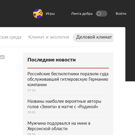
Игры
Лента добра
Войти
ская среда
Климат и экология
Деловой климат
Последние новости
Российские беспилотники поразили суда
обслуживавшей гитлеровскую Германию
компании
17:16
Названы наиболее вероятные авторы
голов «Зенита» в матче с «Родиной»
19:01
Мужчина подорвался на мине в
Херсонской области
18:56