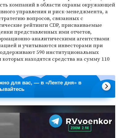
ость компаний в области охраны окружающей
ивного управления и риск-менеджмента, а
стратегию вопросов, связанных с
ические рейтинги CDP, присваиваемые
ценки представленных ими отчетов,
ормационно-аналитическими агентствами
мацией и учитываются инвесторами при
 поддерживают 590 институциональных
 которых находятся средства на сумму 110
ажно для вас, — в «Ленте дня» в
сывайтесь