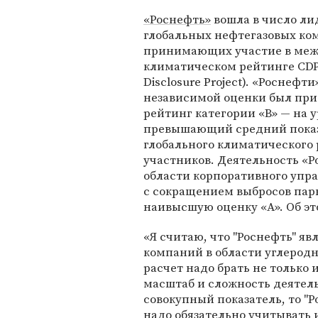
«Роснефть»
вошла в число ли
глобальных нефтегазовых ко
принимающих участие в ме
климатическом рейтинге CDP
Disclosure Project). «Роснефт
независимой оценки был при
рейтинг категории «В» — на 
превышающий средний пока
глобального климатического
участников. Деятельность «Р
области корпоративного упр
с сокращением выбросов пар
наивысшую оценку «А». Об эт
«Я считаю, что "Роснефть" я
компаний в области углерод
расчет надо брать не только 
масштаб и сложность деятел
совокупный показатель, то "Р
надо обязательно учитывать