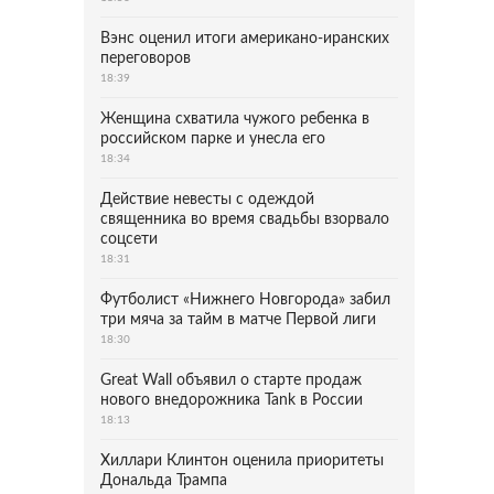
Вэнс оценил итоги американо-иранских
переговоров
18:39
Женщина схватила чужого ребенка в
российском парке и унесла его
18:34
Действие невесты с одеждой
священника во время свадьбы взорвало
соцсети
18:31
Футболист «Нижнего Новгорода» забил
три мяча за тайм в матче Первой лиги
18:30
Great Wall объявил о старте продаж
нового внедорожника Tank в России
18:13
Хиллари Клинтон оценила приоритеты
Дональда Трампа