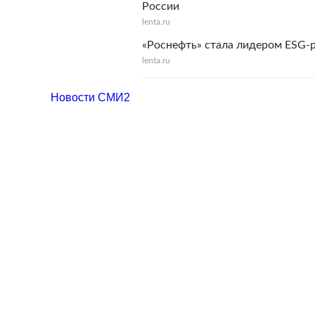
России
lenta.ru
«Роснефть» стала лидером ESG-р
lenta.ru
Новости СМИ2