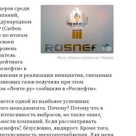
деров среди
мпаний,
ждународном
 (Carbon
и» по итогам
своен
уровень
затель
Фото: Максим Шеметов / Reuters
 рейтинга
оснефти» в
авления и реализации инициатив, связанных
никовых газов получила при этом
ом «Ленте.ру» сообщили в «Роснефти».
вляется одной из наиболее успешных
ного менеджмента. Почему? Потому что в
интенсивность выбросов, но также охват,
ьности компаний. Если рассматривать
оснефть", безусловно, лидирует. Кроме того,
 интенсивность энергопотребления. Для меня