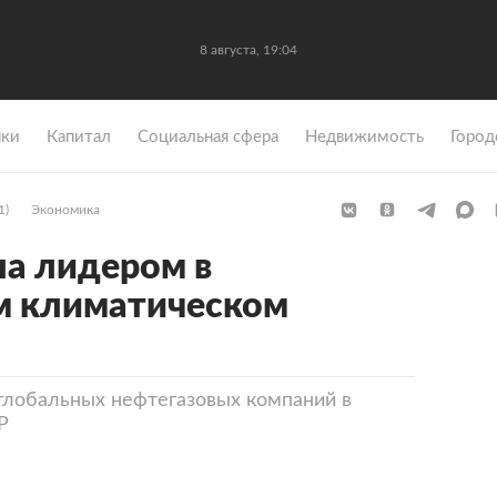
8 августа, 19:04
ки
Капитал
Социальная сфера
Недвижимость
Город
1)
Экономика
ла лидером в
 климатическом
глобальных нефтегазовых компаний в
P