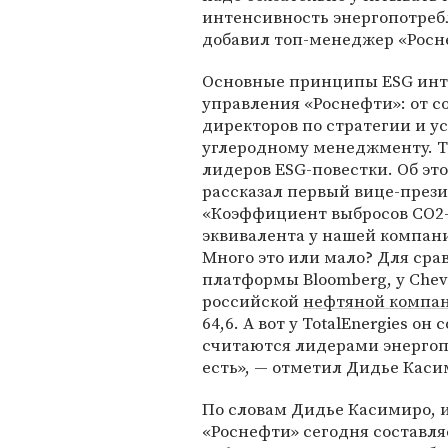
интенсивность энергопотреб
добавил топ-менеджер «Росн
Основные принципы ESG инте
управления «Роснефти»: от с
директоров по стратегии и у
углеродному менеджменту. Т
лидеров ESG-повестки. Об эт
рассказал первый вице-през
«Коэффициент выбросов CO2-
эквивалента у нашей компании
Много это или мало? Для сра
платформы Bloomberg, у Chevr
российской
нефтяной компан
64,6. А вот у TotalEnergies он
считаются лидерами энергопе
есть», — отметил Дидье Каси
По словам Дидье Касимиро, 
«Роснефти» сегодня составляе