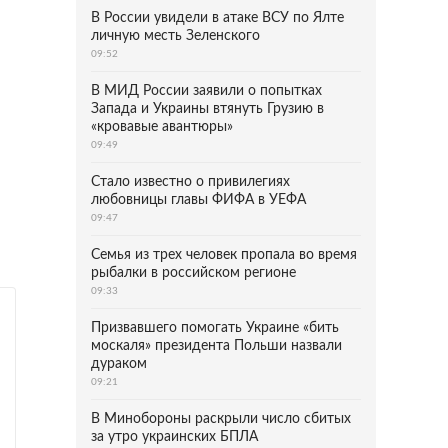
В России увидели в атаке ВСУ по Ялте
личную месть Зеленского
09:52
В МИД России заявили о попытках
Запада и Украины втянуть Грузию в
«кровавые авантюры»
09:49
Стало известно о привилегиях
любовницы главы ФИФА в УЕФА
09:47
Семья из трех человек пропала во время
рыбалки в российском регионе
09:33
Призвавшего помогать Украине «бить
москаля» президента Польши назвали
дураком
09:21
В Минобороны раскрыли число сбитых
за утро украинских БПЛА