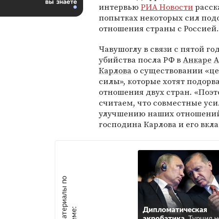
интервью
РИА Новости
расск
попытках некоторых сил под
отношения страны с Россией.
Чавушоглу в связи с пятой г
убийства посла РФ в
Анкаре
А
Карлова
о существовании «ц
силы», которые хотят подорв
отношения двух стран. «Поэ
считаем, что совместные уси
улучшению наших отношений
господина Карлова и его вкла
М
а
т
р
и
а
л
ы
п
о
т
е
м
е
е
:
Дипломатическая
акробатика.
Турция н