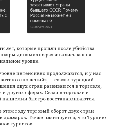
захватывает страны
не.
бывшего СССР. Почему
ть с
Россия не может ей
помешать?
13 августа 2021
яти лет, которые прошли после убийства
нкары динамично развивались как на
ональном уровне.
уровне интенсивно продолжаются, и у нас
азвитию отношений», — сказал турецкий
шения двух стран развиваются в торговле,
е и других сферах. Свази в торговле и
й пандемии быстро восстанавливаются.
в этом году торговый оборот двух стран
в долларов. Также планируется, что Турцию
нов туристов.