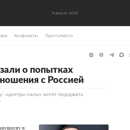
8 августа, 10:12
вия
Конфликты
Преступность
азали о попытках
тношения с Россией
: «центры силы» хотят подорвать
ы
авушоглу
в