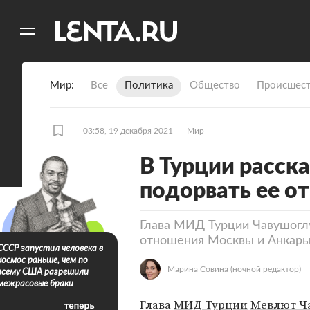
11
A
Мир
Все
Политика
Общество
Происшест
03:58, 19 декабря 2021
Мир
В Турции расск
подорвать ее о
Глава МИД Турции Чавушоглу
отношения Москвы и Анкар
СССР запустил человека в
космос раньше, чем по
Марина Совина
(ночной редактор)
всему США разрешили
межрасовые браки
Глава
МИД Турции
Мевлют Ч