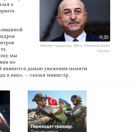
азал о
орвать
одовщиной
ндрея
ентров
Мевлют Чавушоглу. Фото: Mohamed Azakir
ать
/ Reuters
тому мы
лия по
 являются данью уважения памяти
да в них», — сказал министр.
Переходят границу.
е
Турция мягко