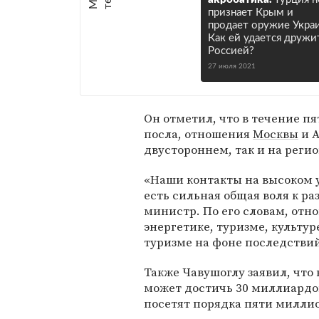
признает Крым и
продает оружие Украи
Как ей удается дружи
Россией?
27 июля 2021
Он отметил, что в течение п
посла, отношения
Москвы
и А
двустороннем, так и на реги
«Наши контакты на высоком 
есть сильная общая воля к р
министр. По его словам, отно
энергетике, туризме, культур
туризме на фоне последстви
Также Чавушоглу заявил, что 
может достичь 30 миллиардо
посетят порядка пяти миллио