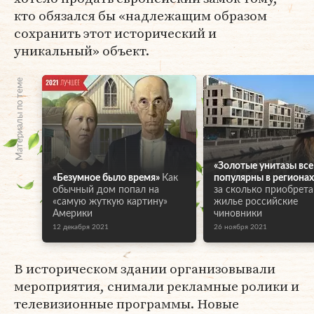
кто обязался бы «надлежащим образом
сохранить этот исторический и
уникальный» объект.
Материалы по теме
«Золотые унитазы все
«Безумное было время»
Как
популярны в регионах
обычный дом попал на
за сколько приобрет
«самую жуткую картину»
жилье российские
Америки
чиновники
12 декабря 2021
26 ноября 2021
В историческом здании организовывали
мероприятия, снимали рекламные ролики и
телевизионные программы. Новые