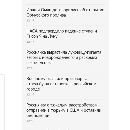
Иран и Оман договорились об открытии
Ормузского пролива
12:47
НАСА подтвердило падение ступени
Falcon 9 на Луну
12:47
Россиянка вырастила луковицу-гиганта
весом с новорожденного и раскрыла
секрет успеха
12:45
Военному огласили приговор за
стрельбу на остановке в российском
городе
12:44
Россиянку с тяжелым расстройством
отправили в тюрьму в США и оставили
без помощи
12:43