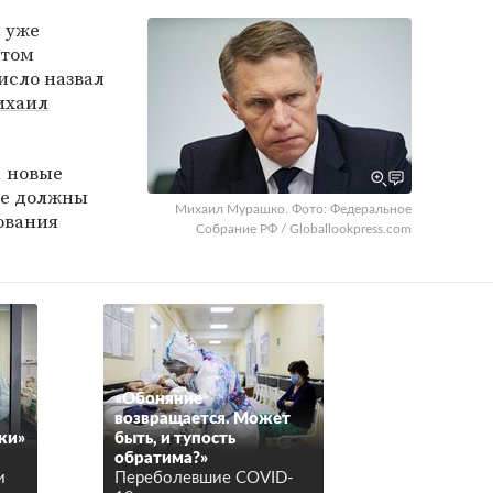
 уже
нтом
исло назвал
ихаил
, новые
не должны
Михаил Мурашко. Фото: Федеральное
ования
Собрание РФ / Globallookpress.com
«Обоняние
возвращается. Может
ки»
быть, и тупость
обратима?»
и
Переболевшие COVID-