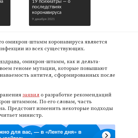
на
19 психиатры — о
последствиях
коронавируса
9 декабря 2021
что омикрон-штамм коронавируса является
инфекции из всех существующих.
нздрава
, омикрон-штамм, как и дельта-
 своем геноме мутации, которые повышают
узнаваемость антител, сформированных после
хранения
заявил
о разработке рекомендаций
рон-штаммом. По его словам, часть
на. Предстоит изменить некоторые подходы
считает министр.
ажно для вас, — в «Ленте дня» в