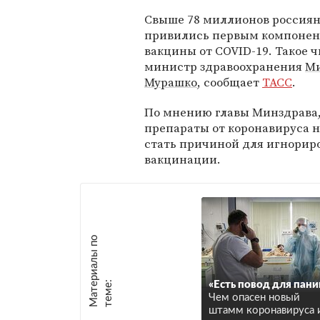
Свыше 78 миллионов россиян
привились первым компоне
вакцины от COVID-19. Такое ч
министр здравоохранения
М
Мурашко
, сообщает
ТАСС
.
По мнению главы Минздрава
препараты от коронавируса 
стать причиной для игнорир
вакцинации.
М
а
т
р
и
а
л
ы
п
о
т
е
м
е
е
:
«Есть повод для пани
Чем опасен новый
штамм коронавируса 