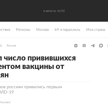
6 августа, 12:53
ствия
Регионы
Москва
69-я параллель
Моя страна
1)
Россия
 число привившихся
ентом вакцины от
иян
ов россиян привились первым
VID-19
Россия»)